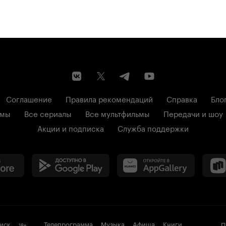
Соглашение
Правила рекомендаций
Справка
Бло
ьмы
Все сериалы
Все мультфильмы
Передачи и шоу
Акции и подписка
Служба поддержки
иск
Телепрограмма
Музыка
Афиша
Книги
П
18
+