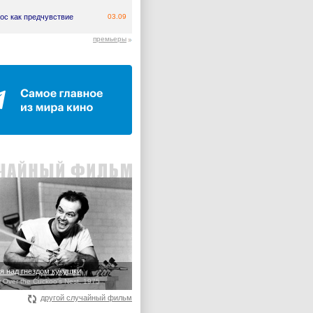
ос как предчувствие
03.09
премьеры
я над гнездом кукушки
 Over the Cuckoo's Nest, 1975
другой случайный фильм