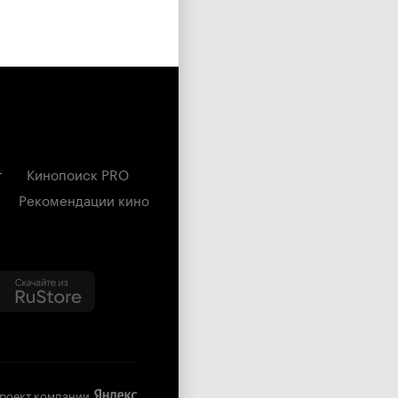
г
Кинопоиск PRO
Рекомендации кино
роект компании