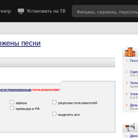
театр
Установить на ТВ
жены песни
1.
Посл
2.
Одис
The 
3.
Чело
Spid
регистрированным
пользователям!
4.
Злов
Evil 
афиша
рецензии пользователей
5.
День
премьера в РФ
Discl
выделить все
Двен