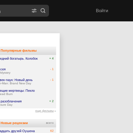
Войти
Популярные фильмы
едний богатырь. Колобок
+ 4
сея
- 1
Odyssey
век-паук: Новый день
- 1
er-Man: Brand New Day
ещие мертвецы: Пекло
Dead Burn
 разоблачения
+ 2
osure Day
еще фильмы
Новые рецензии
всего
адцать друзей Оушена
62