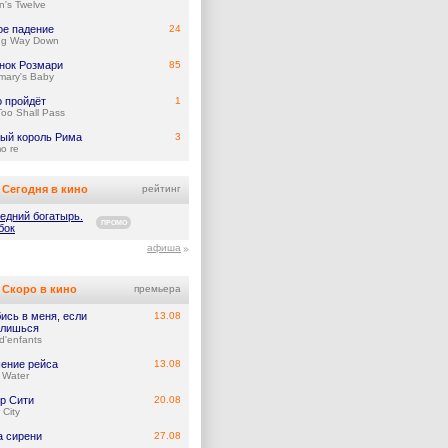
's Twelve
ое падение
24
ng Way Down
нок Розмари
85
mary's Baby
о пройдёт
1
Too Shall Pass
ый король Рима
3
mo re
Сегодня в кино
рейтинг
едний богатырь.
ПРОМО
бок
афиша
Скоро в кино
премьера
ись в меня, если
13.08
лишься
d'enfants
ение рейса
13.08
 Water
р Сити
20.08
 City
а сирени
27.08