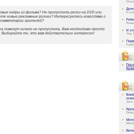
Ocean
Долг
овые кадры из фильма? Не пропустить релиз на DVD или
A Lo
ете новые рекламные ролики? Интересуетесь новостями о
Ребе
 комментарии зрителей?
Rose
а помогут ничего не пропустить. Вам необходимо просто
И эт
у. Выбирайте то, что вам действительно интересно!
This 
Перв
Il pri
Посл
Коло
Влюб
осме
Jeux 
Круш
Deep
Мото
Motor
Ветк