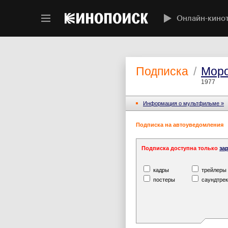
Онлайн-кино
Подписка
/
Моро
1977
Информация o мультфильме »
Подписка на автоуведомления
Подписка доступна только
за
кадры
трейлеры
постеры
саундтрек