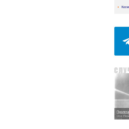
Косм
Пролета
One Flew