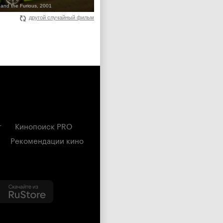
 and the Furious, 2001
другой случайный фильм
г
Кинопоиск PRO
Рекомендации кино