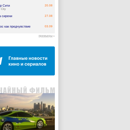
р Сити
20.08
 City
а сирени
27.08
ос как предчувствие
03.09
премьеры