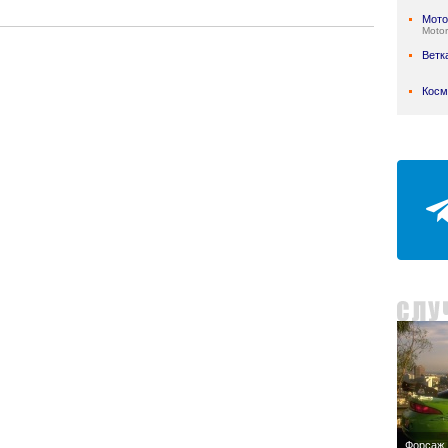
Мото
Motor
Ветк
Косм
Форсаж