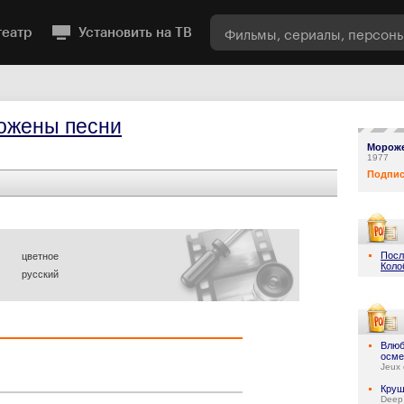
театр
Установить на ТВ
ожены песни
Морож
1977
Подпис
Посл
цветное
Коло
русский
Влюб
осме
Jeux 
Круш
Deep