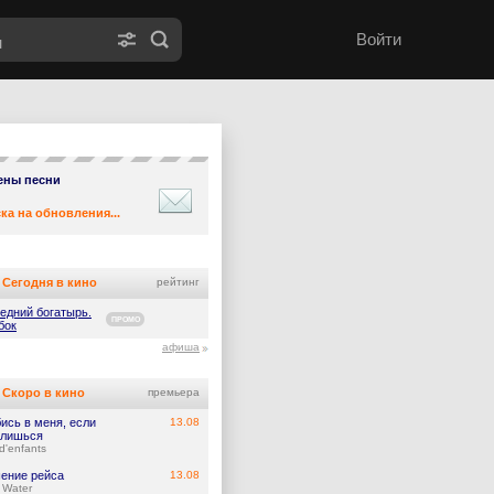
Войти
ены песни
ка на обновления...
Сегодня в кино
рейтинг
едний богатырь.
ПРОМО
бок
афиша
Скоро в кино
премьера
ись в меня, если
13.08
лишься
d'enfants
ение рейса
13.08
 Water