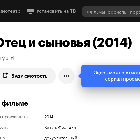
инотеатр
Установить на ТВ
Отец и сыновья (2014)
 yu zi
Здесь можно отмет
Буду смотреть
сериал просм
 фильме
д производства
2014
рана
Китай
,
Франция
нр
документальный