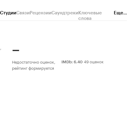
Студии
Связи
Рецензии
Саундтреки
Ключевые
Еще...
слова
–
49 оценок
Недостаточно оценок,
IMDb
:
6.40
рейтинг формируется