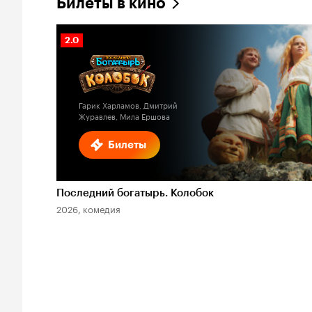
Билеты в кино
Рейтинг
2.0
Кинопоиска
2.0
Гарик Харламов, Дмитрий
Журавлев, Мила Ершова
Билеты
Последний богатырь. Колобок
2026, комедия