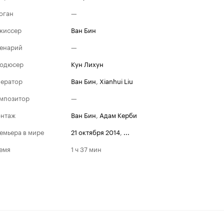
оган
—
жиссер
Ван Бин
енарий
—
одюсер
Кун Лихун
ератор
Ван Бин
,
Xianhui Liu
мпозитор
—
нтаж
Ван Бин
,
Адам Керби
емьера в мире
21 октября 2014
,
...
емя
1 ч 37 мин