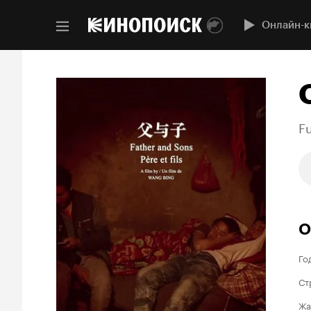
Онлайн-к
Fu
О
Го
Ст
Жа