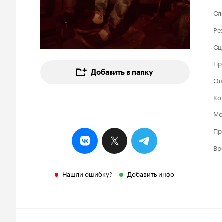
Сл
Ре
Сц
Пр
Добавить в папку
Оп
Ко
Мо
Пр
Вр
Нашли ошибку?
Добавить инфо