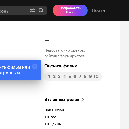
Попробовать
Войти
Плюс
–
Недостаточно оценок,
рейтинг формируется
Оценить фильм
ить фильм или
отренным
1
2
3
4
5
6
7
8
9
10
В главных ролях
Цай Шихуа
Юнгао
Юнцзинь