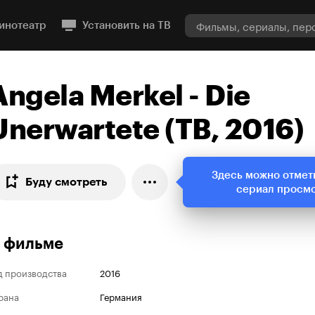
инотеатр
Установить на ТВ
Angela Merkel - Die
Unerwartete (ТВ, 2016)
Здесь можно отмет
Буду смотреть
сериал просм
 фильме
д производства
2016
рана
Германия