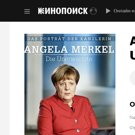
Онлайн-к
О
Го
Ст