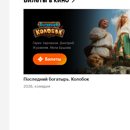
Билеты в кино
Гарик Харламов, Дмитрий
Журавлев, Мила Ершова
Билеты
Последний богатырь. Колобок
2026, комедия