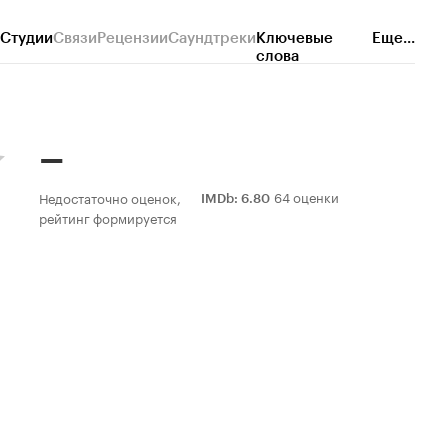
Студии
Связи
Рецензии
Саундтреки
Ключевые
Еще...
слова
–
64 оценки
Недостаточно оценок,
IMDb
:
6.80
рейтинг формируется