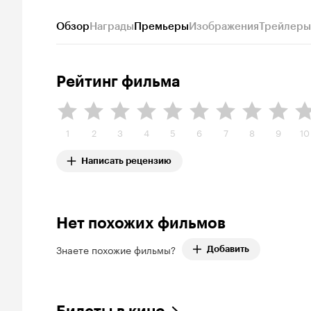
Обзор
Награды
Премьеры
Изображения
Трейлеры
Рейтинг фильма
1
2
3
4
5
6
7
8
9
10
Написать рецензию
Нет похожих фильмов
Знаете похожие фильмы?
Добавить