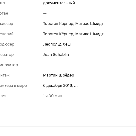
нр
документальный
оган
—
жиссер
Торстен Кёрнер
,
Матиас Шмидт
енарий
Торстен Кёрнер
,
Матиас Шмидт
одюсер
Леопольд Хеш
ератор
Jean Schablin
мпозитор
—
нтаж
Мартин Шрёдер
емьера в мире
6 декабря 2016
,
...
емя
1 ч 30 мин