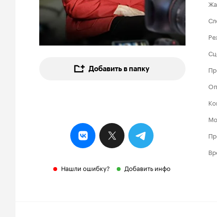
Жа
Сл
Ре
Сц
Добавить в папку
Пр
Оп
Ко
Мо
Пр
Вр
Нашли ошибку?
Добавить инфо