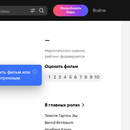
Попробовать
Войти
Плюс
–
Недостаточно оценок,
рейтинг формируется
Оценить фильм
ить фильм или
1
2
3
4
5
6
7
8
9
10
отренным
В главных ролях
Тимоти Гартон Эш
Bernd Birnbaum
Норберт Блюм