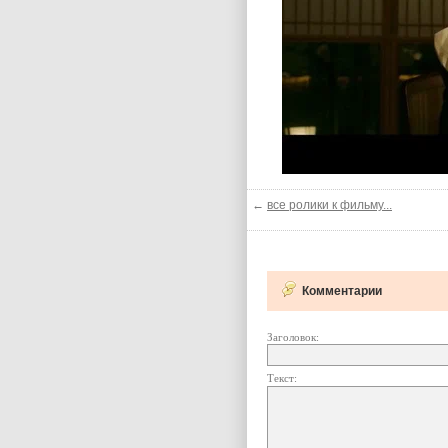
←
все ролики к фильму...
Комментарии
Заголовок:
Текст: