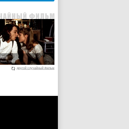
 Джун
Joon, 1993
другой случайный фильм