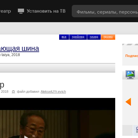
театр
Установить на ТВ
все
трейлер
тизер
промо
ающая шина
 taiya, 2018
Подпис
р
 2018
файл добавил
AlekseiUYr.evich
B