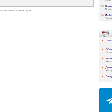
Frien
195.
Новы
Nuovo
ься на новые комментарии
196.
Ип М
Yip M
Непо
Обит
Stone
Чело
Mone
Дивн
Meotj
Dang