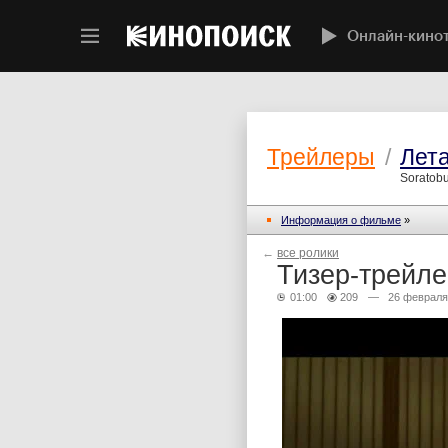
Онлайн-кино
Трейлеры
/
Лет
Soratobu
Информация о фильме
»
←
все ролики
Тизер-трейле
01:00
209
— 26 февраля