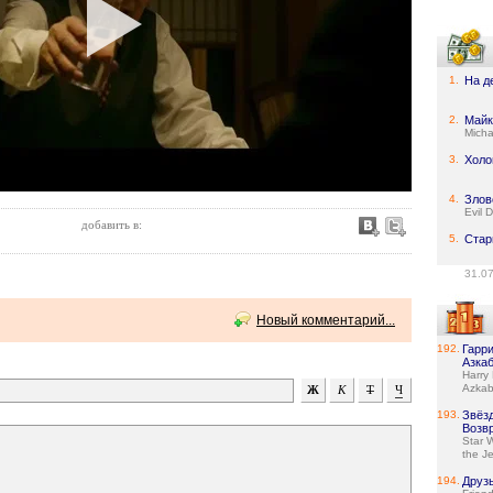
1.
На д
2.
Майк
Micha
3.
Холо
4.
Злов
Evil 
добавить в:
5.
Стар
31.0
Новый комментарий...
192.
Гарри
Азка
Harry 
Azka
193.
Звёз
Возв
Star W
the Je
194.
Друз