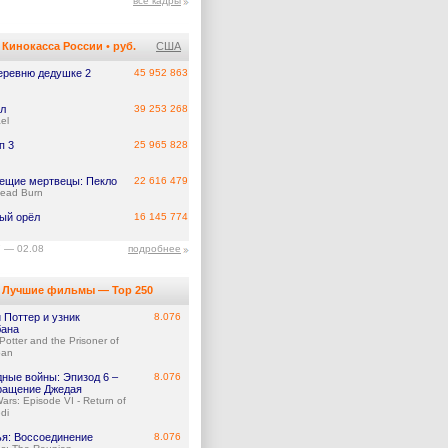
все кадры
Кинокасса России
•
руб.
США
еревню дедушке 2
45 952 863
л
39 253 268
el
п 3
25 965 828
ещие мертвецы: Пекло
22 616 479
Dead Burn
ый орёл
16 145 774
7 — 02.08
подробнее
Лучшие фильмы — Top 250
 Поттер и узник
8.076
бана
Potter and the Prisoner of
ban
дные войны: Эпизод 6 –
8.076
ращение Джедая
ars: Episode VI - Return of
di
ья: Воссоединение
8.076