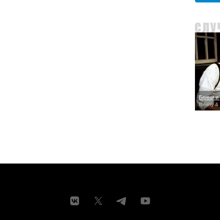
Бенни и
Benny & 