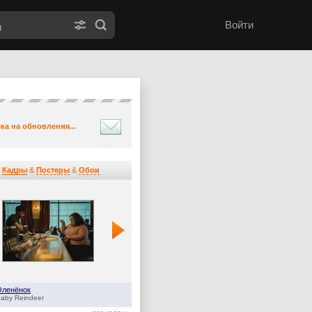
Войти
ка на обновления...
Кадры
&
Постеры
&
Обои
Оленёнок
Дом Дракона
aby Reindeer
House of the Dragon