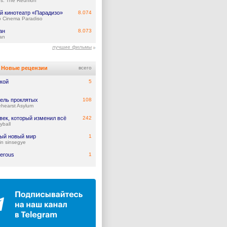
ds: The Reunion
й кинотеатр «Парадизо»
8.074
 Cinema Paradiso
ан
8.073
an
лучшие фильмы
Новые рецензии
всего
кой
5
ель проклятых
108
hearst Asylum
век, который изменил всё
242
yball
ый новый мир
1
in sinsegye
erous
1