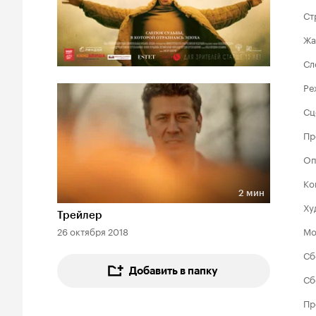
Ст
Жа
Сл
Ре
Сц
Пр
Оп
Ко
2 мин
Длительность 2 мин
Ху
Трейлер
26 октября 2018
Мо
Сб
Добавить в папку
Сб
Пр