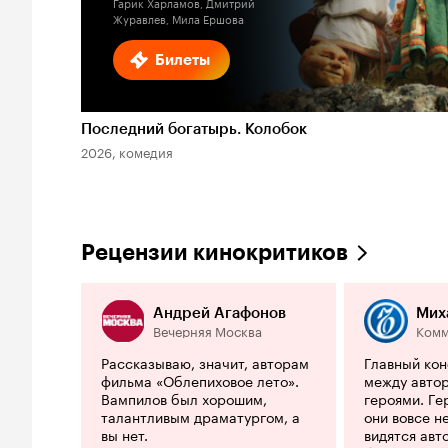
Гарик Харламов, Дмитрий
Журавлев, Мила Ершова
Билеты
Последний богатырь. Колобок
2026, комедия
Рецензии кинокритиков
Андрей Агафонов
Мих
Вечерняя Москва
Комм
Рассказываю, значит, авторам
Главный ко
фильма «Облепиховое лето».
между автор
Вампилов был хорошим,
героями. Ге
талантливым драматургом, а
они вовсе н
вы нет.
видятся авт