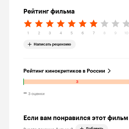
Рейтинг фильма
1
2
3
4
5
6
7
8
9
10
Написать рецензию
Рейтинг кинокритиков в России
3
Количество отрицательных оценок: 3.
–
3 оценки
Рейтинг Кинопоиска –
Если вам понравился этот фильм
Знаете похожие фильмы?
Добавить