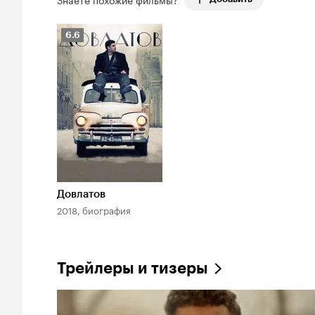
Рейтинг
6.6
Кинопоиска
6.6
Довлатов
2018, биография
Трейлеры и тизеры