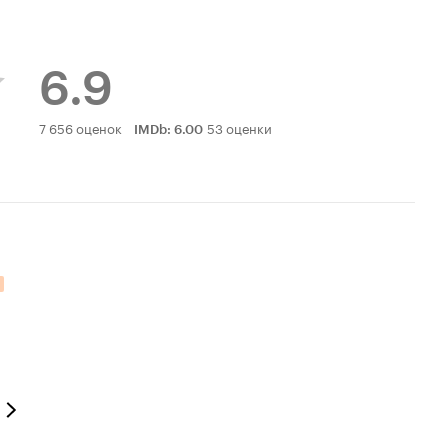
6.9
Рейтинг
7 656 оценок
53 оценки
IMDb
:
6.00
Кинопоиска
6.9