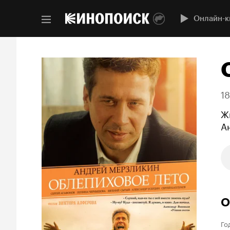
Онлайн-к
1
Ж
А
О
Го