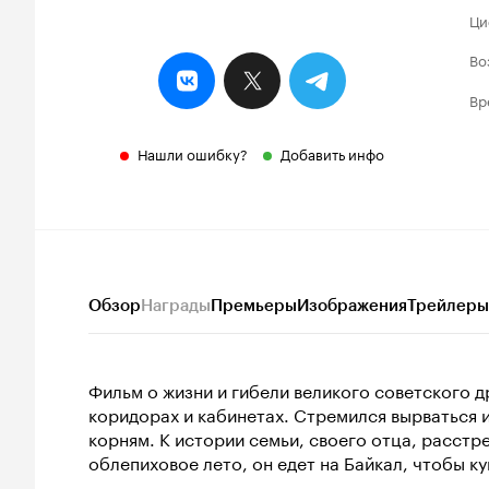
Ци
Во
Вр
Нашли ошибку?
Добавить инфо
Обзор
Награды
Премьеры
Изображения
Трейлеры
Фильм о жизни и гибели великого советского 
коридорах и кабинетах. Стремился вырваться из
корням. К истории семьи, своего отца, расстрел
облепиховое лето, он едет на Байкал, чтобы ку