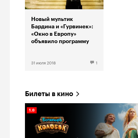
Новый мультик
Бардина и «Гурвинек»:
«Окно в Европу»
объявило программу
31 июля 2018
1
Билеты в кино
Рейтинг
1.8
Кинопоиска
1.8