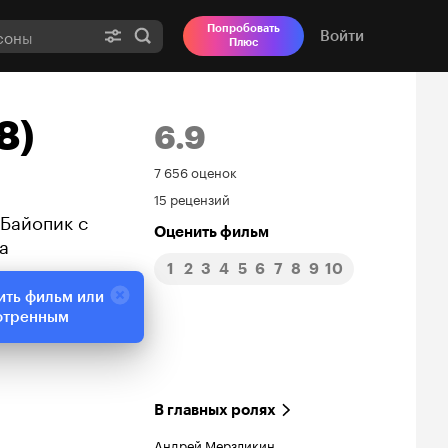
Попробовать
Войти
Плюс
8)
6.9
Рейтинг
7 656 оценок
15 рецензий
Кинопоиска
 Байопик с
Оценить фильм
а
6.9
1
2
3
4
5
6
7
8
9
10
ить фильм или
отренным
В главных ролях
Андрей Мерзликин