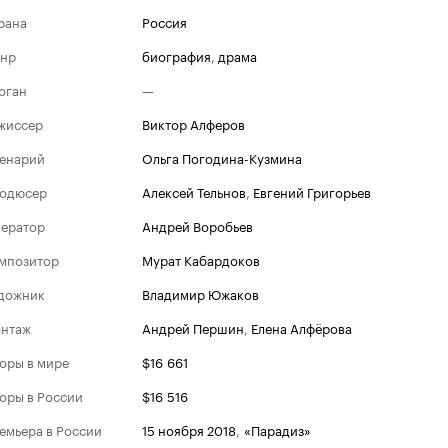
рана
Россия
нр
биография
,
драма
оган
—
жиссер
Виктор Алферов
енарий
Ольга Погодина-Кузмина
одюсер
Алексей Тельнов
,
Евгений Григорьев
ератор
Андрей Воробьев
мпозитор
Мурат Кабардоков
дожник
Владимир Южаков
нтаж
Андрей Першин
,
Елена Алфёрова
оры в мире
$16 661
оры в России
$16 516
емьера в России
15 ноября 2018
,
«Парадиз»