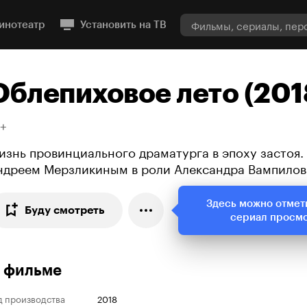
инотеатр
Установить на ТВ
Облепиховое лето (201
8+
изнь провинциального драматурга в эпоху застоя.
ндреем Мерзликиным в роли Александра Вампилов
Здесь можно отмет
Буду смотреть
сериал просм
 фильме
д производства
2018