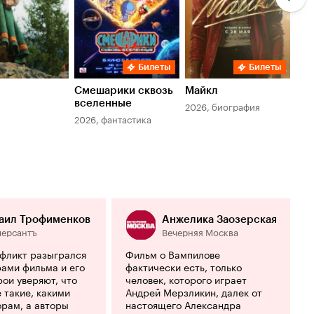
Билеты
Билеты
Смешарики сквозь
Майкл
Зл
вселенные
мер
2026, биография
2026, фантастика
202
аил Трофименков
Анжелика Заозерская
ерсантъ
Вечерняя Москва
нфликт разыгрался
Фильм о Вампилове
ами фильма и его
фактически есть, только
рои уверяют, что
человек, которого играет
е такие, какими
Андрей Мерзликин, далек от
орам, а авторы
настоящего Александра