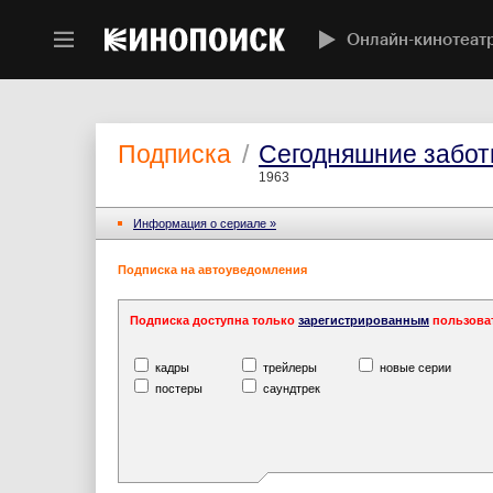
Онлайн-кинотеат
Подписка
/
Сегодняшние забо
1963
Информация o сериале »
Подписка на автоуведомления
Подписка доступна только
зарегистрированным
пользова
кадры
трейлеры
новые серии
постеры
саундтрек