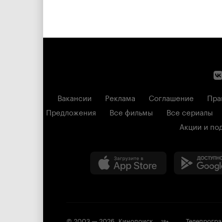
Вакансии
Реклама
Соглашение
Пра
Предложения
Все фильмы
Все сериалы
Акции и по
© 2003 —
2026
,
Кинопоиск
Телепрогр
18
+