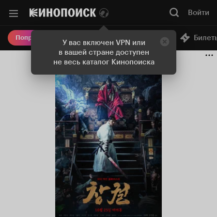
Войти
Онлайн-кинотеатр
Билет
Попробовать Плюс
У вас включен VPN или
в вашей стране доступен
не весь каталог Кинопоиска