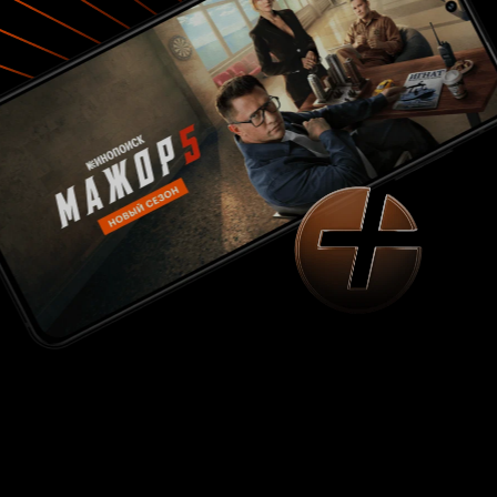
на себя взял слуга главного героя. Он
постоянно юморит и на фоне проливающейся
крови выглядит довольно забавным. А что
касается мертвяков, то авторы подошли к
этому вопросу немного оригинально, если так
можно выразиться. Помимо того, что ходячие
бегают, прыгают и даже разговаривают, они
боятся солнечного света, поэтому днем
прячутся в подвалах домов, а ночью выползают
и атакуют дворец. Если честно, что-то
подобное я уже видел в фильме «Я – легенда»,
но это не портит впечатления от просмотра. В
общем, однозначно рекомендую к просмотру
всем любителям зомби и поклонникам
азиатского кинематографа. Приятного
просмотра. 7 из 10