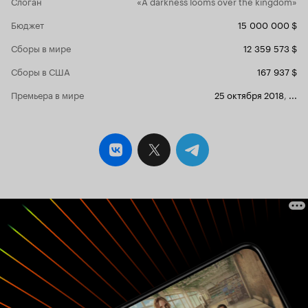
Слоган
«A darkness looms over the kingdom»
глазах, ведь, как полагается в подобных
историях, не всем суждено дойти до конца,
Бюджет
15 000 000 $
поэтому приготовьтесь к самопожертвованию,
героической смерти и трагизму среди
Сборы в мире
12 359 573 $
основных героев. Отдельно стоит упомянуть
прекрасно проработанный образ главного
Сборы в США
167 937 $
антагониста, который реально впечатляет и в
то же время ужасает невероятной силой воли,
Премьера в мире
25 октября 2018
,
...
своей жестокостью и жаждой власти. Также мне
очень понравилась арка главного героя.
Поначалу он представляется нам в образе
высокомерного и неприятного принца,
который не желает ни за что и ни за кого
отвечать. Он думает только о себе и о своём
благополучии, но уже по ходу сюжетного
развития ему постоянно приходится делать
выбор, принимать решения и отвечать за
судьбы различных людей. В фильме главный
герой проходит постепенный и очень важный
этап полноценного перерождения. Из
неприятного самодура герой превращается в
уважаемого лидера, за которым готова идти
вся страна. Кстати, стоит добавить, что в
сюжете помимо серьёзности происходящего
есть и юмористические отступления, которые