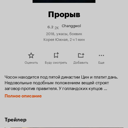
Прорыв
Changgwol
2K
Рейтинг
6.2
Кинопоиска
2018, ужасы, боевик
6.2
Корея Южная, 2 ч 1 мин
Оценить
Буду смотреть
Добавить
Еще
Чосон находится под пятой династии Цин и платит дань. 
Недовольные подобным положением вещей строят 
заговор против правителя. У голландских купцов 
заговорщики покупают огнестрельное оружие и вместе с 
Полное описание
ним заносят в страну вирус, который превращает людей в 
обезумевших плотоядных тварей. Пытаясь спасти от 
смерти семьи пойманных сподвижников, лидер восстания 
наследный принц Ли Ён убивает себя на глазах короля, но 
Трейлер
перед этим отсылает письмо младшему брату в Цин с 
просьбой вернуться. Принцу Ли Чхону неплохо жилось и в 