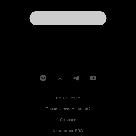
Соглашение
Правила рекомендаций
Справка
Кинопоиск PRO