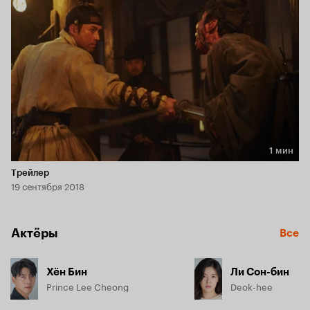
Китае, никаких претензий на чосонский трон у него нет, и 
он возвращается на родину только для того, чтобы забрать 
в Цин беременную жену брата.
1 мин
Длительность 1 мин
Трейлер
19 сентября 2018
Актёры
Все
Хён Бин
Ли Сон-бин
Prince Lee Cheong
Deok-hee