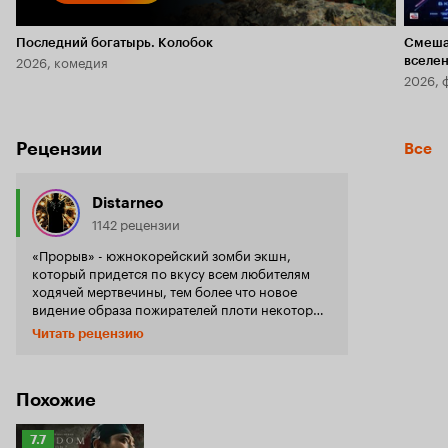
Последний богатырь. Колобок
Смеша
2026, комедия
вселе
2026, 
Рецензии
Все
Distarneo
1142 рецензии
«Прорыв» - южнокорейский зомби экшн,
который придется по вкусу всем любителям
ходячей мертвечины, тем более что новое
видение образа пожирателей плоти некоторым
покажется даже интересным. Режиссер
Читать рецензию
картины Ким Сон-худ уже недавно радовал нас
своим проектом под названием «Кооперация»,
который уж больно был похож на легендарную
«Красную Жару» с Арнольдом
Похожие
Шварценеггером. А вот, что касается нового
фильма, тут вполне все оригинально, свежо и в
Рейтинг
7.7