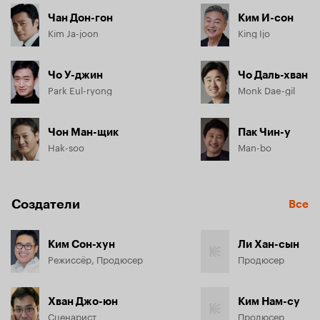
Чан Дон-гон
Ким И-сон
Kim Ja-joon
King Ijo
Чо У-джин
Чо Даль-хван
Park Eul-ryong
Monk Dae-gil
Чон Ман-щик
Пак Чин-у
Hak-soo
Man-bo
Создатели
Все
Ким Сон-хун
Ли Хан-сын
Режиссёр, Продюсер
Продюсер
Хван Джо-юн
Ким Нам-су
Сценарист
Продюсер