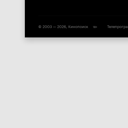
© 2003 —
2026
,
Кинопоиск
Телепрогр
18
+