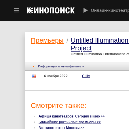
Онлайн-кинотеат
Премьеры
/
Untitled Illuminatio
Project
Untitled Illumination Entertainment P
Информация о мультфильме »
4 ноября 2022
США
Смотрите также:
Афиша кинотеатров
: Сегодня в кино >>
Ближайшие российские
премьеры
>>
Все кинотеатры
Москвы
>>