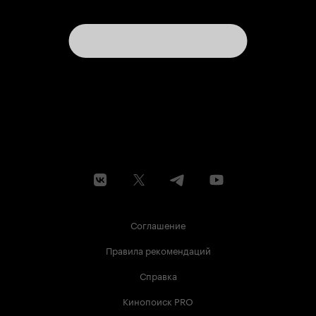
Соглашение
Правила рекомендаций
Справка
Кинопоиск PRO