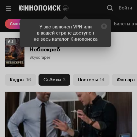
Войти
Онлайн-кинотеатр
Билеты в 
Смотреть кино
У вас включен VPN или
в вашей стране доступен
не весь каталог Кинопоиска
Рейтинг
6.1
Кинопоиска
Небоскреб
6.1
Skyscraper
Кадры
16
Съёмки
3
Постеры
14
Фан-арт