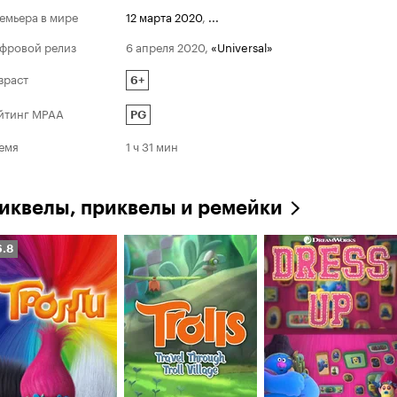
емьера в мире
12 марта 2020
,
...
фровой релиз
6 апреля 2020
,
«Universal»
зраст
6+
йтинг MPAA
PG
емя
1 ч 31 мин
иквелы, приквелы и ремейки
ейтинг
6.8
инопоиска
.8