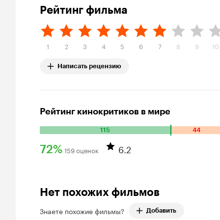
Рейтинг фильма
1
2
3
4
5
6
7
8
9
10
Написать рецензию
Рейтинг кинокритиков в мире
115
44
Количество
положительных
6.2
72%
159 оценок
оценок:
Рейтинг
115.
Количество
Кинопоиска
отрицательных
72%
Нет похожих фильмов
оценок:
44.
Знаете похожие фильмы?
Добавить