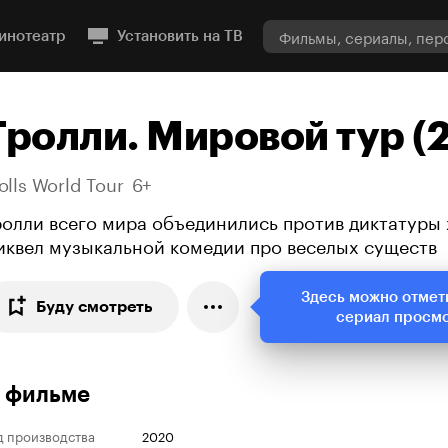
инотеатр
Установить на ТВ
Тролли. Мировой тур (
olls World Tour
6+
ролли всего мира объединились против диктатуры 
иквел музыкальной комедии про веселых существ
Здесь можно отмет
Буду смотреть
сериал просм
 фильме
д производства
2020