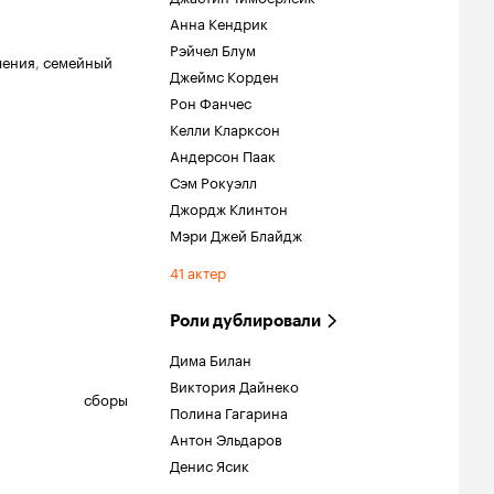
Анна Кендрик
Рэйчел Блум
чения
,
семейный
Джеймс Корден
Рон Фанчес
Келли Кларксон
Андерсон Паак
Сэм Рокуэлл
Джордж Клинтон
Мэри Джей Блайдж
41 актер
Роли дублировали
Дима Билан
Виктория Дайнеко
сборы
Полина Гагарина
Антон Эльдаров
Денис Ясик