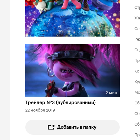
Ст
Жа
Сл
Ре
Сц
Пр
Ко
Ху
Мо
2 мин
Длительность 2 мин
Сб
Трейлер №3 (дублированный)
22 ноября 2019
Сб
Сб
Добавить в папку
Пр