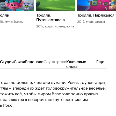
олли
Тролли.
Тролли. Наряжайся
Путешествие в
16, мультфильм
2017, мультфильм
деревню троллей
2017, короткометражка
Студии
Связи
Рецензии
Саундтреки
Ключевые
Еще...
слова
гораздо больше, чем они думали. Рейвы, оупен-эйры,
ттлы – впереди их ждет головокружительное веселье.
чтожить всё, чтобы миром безоговорочно правил
отправляются в невероятное путешествие: им
ь Рокс.