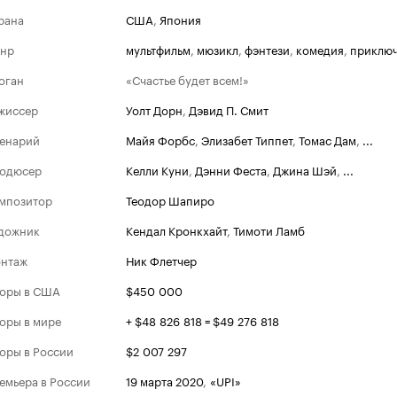
рана
США
,
Япония
нр
мультфильм
,
мюзикл
,
фэнтези
,
комедия
,
приклю
оган
«Счастье будет всем!»
жиссер
Уолт Дорн
,
Дэвид П. Смит
енарий
Майя Форбс
,
Элизабет Типпет
,
Томас Дам
,
...
одюсер
Келли Куни
,
Дэнни Феста
,
Джина Шэй
,
...
мпозитор
Теодор Шапиро
дожник
Кендал Кронкхайт
,
Тимоти Ламб
нтаж
Ник Флетчер
оры в США
$450 000
оры в мире
+ $48 826 818 = $49 276 818
оры в России
$2 007 297
емьера в России
19 марта 2020
,
«UPI»