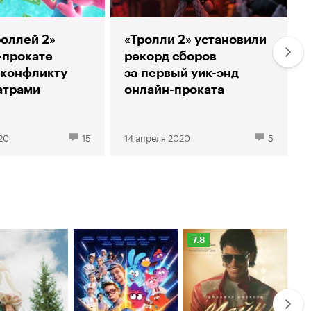
роллей 2»
«Тролли 2» установили
-прокате
рекорд сборов
 конфликту
за первый уик-энд
атрами
онлайн-проката
20
15
14 апреля 2020
5
Рейтинг
Ре
7.8
6.
Кинопоиска
Ки
7.8
6.