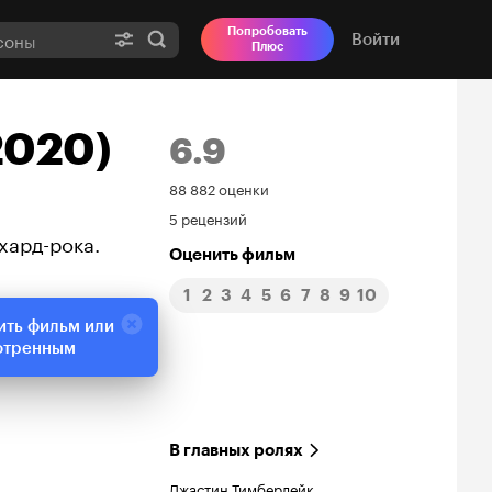
Попробовать
Войти
Плюс
2020)
6.9
Рейтинг
88 882 оценки
5 рецензий
Кинопоиска
хард-рока.
Оценить фильм
6.9
1
2
3
4
5
6
7
8
9
10
ить фильм или
отренным
В главных ролях
Джастин Тимберлейк