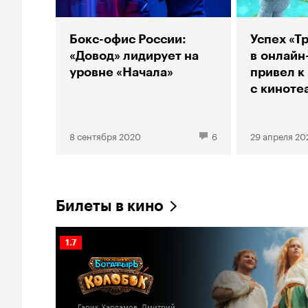
Бокс-офис России:
Успех «Т
«Довод» лидирует на
в онлайн
уровне «Начала»
привел к
с киноте
8 сентября 2020
6
29 апреля 20
Билеты в кино
Рейтинг
1.7
Кинопоиска
1.7
Гарик Харламов, Дмитрий