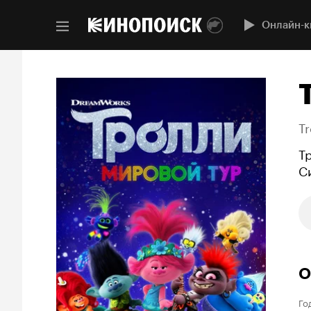
Онлайн-к
Tr
Т
С
О
Го