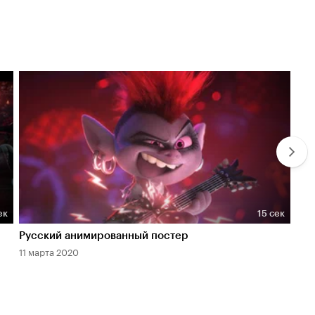
ек
15 сек
Длительность 15 сек
Дл
Русский анимированный постер
Тре
11 марта 2020
22 