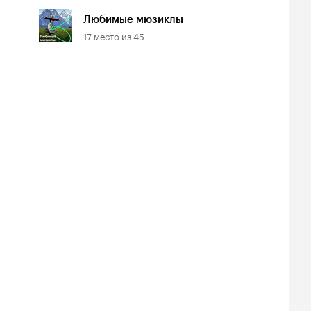
Любимые мюзиклы
17
место из
45