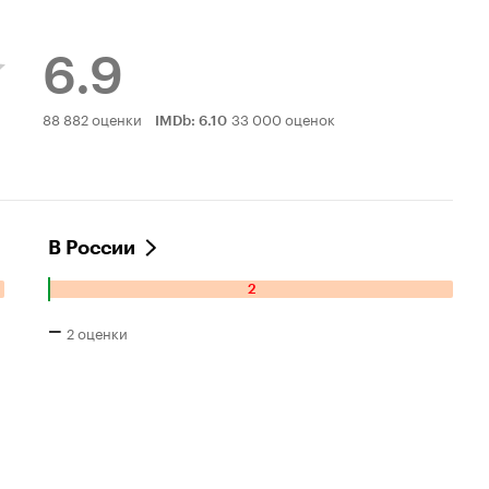
6.9
Рейтинг
88 882 оценки
33 000 оценок
IMDb
:
6.10
Кинопоиска
6.9
В России
2
Количество
отрицательных
–
2 оценки
оценок:
2.