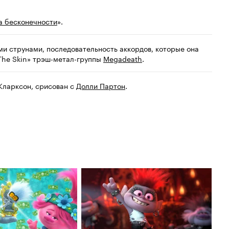
а бесконечности
».
ми струнами, последовательность аккордов, которые она
 The Skin» трэш-метал-группы
Megadeath
.
Кларксон, срисован с
Долли Партон
.