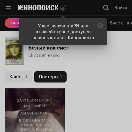
Войти
Онлайн-кинотеатр
Билеты в 
Смотреть кино
У вас включен VPN или
в вашей стране доступен
не весь каталог Кинопоиска
Белый как снег
Så vit som en snö
Кадры
1
Постеры
1