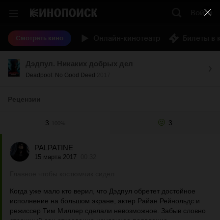
Войти
Онлайн-кинотеатр
Билеты в 
Смотреть кино
Дэдпул. Никаких добрых дел
Deadpool: No Good Deed
2017
Рецензии
3
3
100%
PALPATINE
15 марта 2017
00:32
Главное чтобы костюмчик сидел
Когда уже мало кто верил, что Дэдпул обретет достойное
исполнение на большом экране, актер Райан Рейнольдс и
режиссер Тим Миллер сделали невозможное. Забыв словно