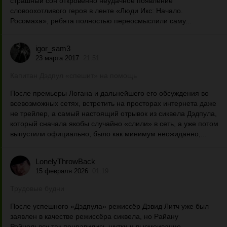
страшный сон откровенно неудачное появление
словоохотливого героя в ленте «Люди Икс: Начало.
Росомаха», ребята полностью переосмыслили саму...
igor_sam3
23 марта 2017
21:51
Капитан Дэдпул «спешит» на помощь
После премьеры Логана и дальнейшего его обсуждения во
всевозможных сетях, встретить на просторах интернета даже
не трейлер, а самый настоящий отрывок из сиквела Дэдпула,
который сначала якобы случайно «слили» в сеть, а уже потом
выпустили официально, было как минимум неожиданно,...
LonelyThrowBack
15 февраля 2026
01:19
Трудовые будни
После успешного «Дэдпула» режиссёр Дэвид Литч уже был
заявлен в качестве режиссёра сиквела, но Райану
Рейнольдсу так понравились шутки и высмеивание