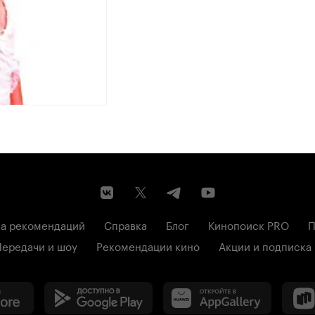
а рекомендаций
Справка
Блог
Кинопоиск PRO
П
Передачи и шоу
Рекомендации кино
Акции и подписка