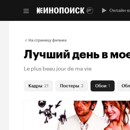
Онлайн-к
На страницу фильма
Лучший день в мо
Le plus beau jour de ma vie
Кадры
21
Постеры
2
Обои
1
Обл