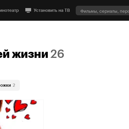
инотеатр
Установить на ТВ
ей жизни
26
ожки
2