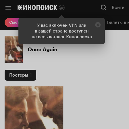
Войти
Онлайн-кинотеатр
Билеты в 
Смотреть кино
У вас включен VPN или
в вашей стране доступен
не весь каталог Кинопоиска
Once Again
Постеры
1