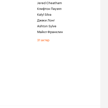
Jered Cheatham
Клифтон Пауэлл
Kalyl Silva
Джеки Лонг
Ashton Sylve
Майкл Франклин
31 актер