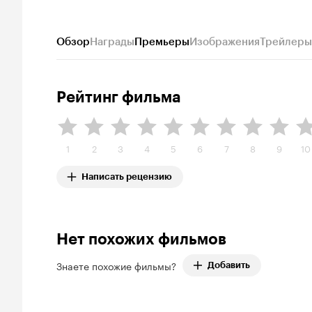
Обзор
Награды
Премьеры
Изображения
Трейлеры
Рейтинг фильма
1
2
3
4
5
6
7
8
9
10
Написать рецензию
Нет похожих фильмов
Знаете похожие фильмы?
Добавить