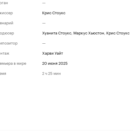
оган
—
жиссер
Крис Стоукс
енарий
—
одюсер
Хуанита Стоукс
,
Маркус Хьюстон
,
Крис Стоукс
мпозитор
—
нтаж
Харви Уайт
емьера в мире
20 июня 2025
емя
2 ч 25 мин