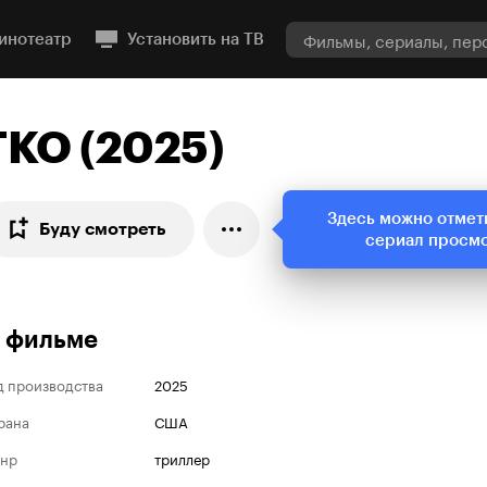
инотеатр
Установить на ТВ
TKO (2025)
Здесь можно отмет
Буду смотреть
сериал просм
 фильме
д производства
2025
рана
США
нр
триллер