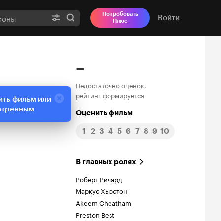
Попробовать
Войти
Плюс
–
Недостаточно оценок,
рейтинг формируется
ить фильм или
отренным
Оценить фильм
1
2
3
4
5
6
7
8
9
10
В главных ролях
Роберт Ричард
Маркус Хьюстон
Akeem Cheatham
Preston Best