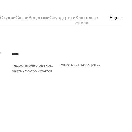
Студии
Связи
Рецензии
Саундтреки
Ключевые
Еще...
слова
–
142 оценки
Недостаточно оценок,
IMDb
:
5.60
рейтинг формируется