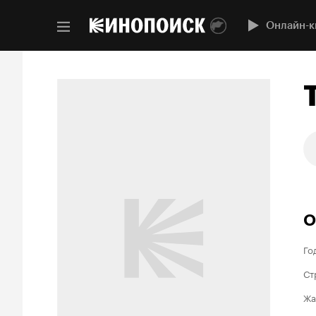
Онлайн-к
О
Го
Ст
Жа