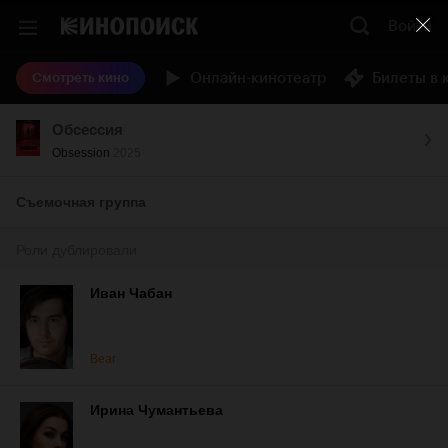
Войти
Онлайн-кинотеатр
Билеты в 
Смотреть кино
Обсессия
Obsession
2025
Съемочная группа
Роли дублировали
Иван Чабан
Bear
Ирина Чумантьева