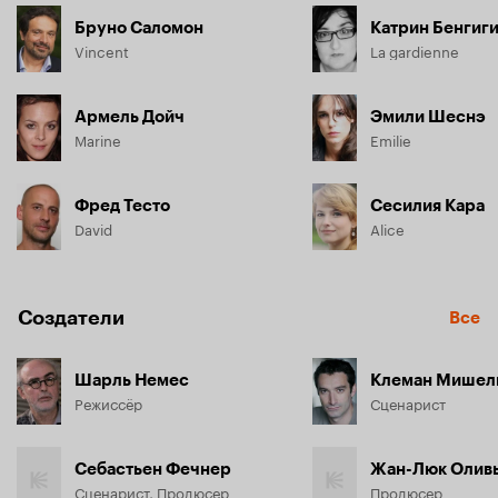
Бруно Саломон
Катрин Бенгиг
Vincent
La gardienne
Армель Дойч
Эмили Шеснэ
Marine
Emilie
Фред Тесто
Сесилия Кара
David
Alice
Создатели
Все
Шарль Немес
Клеман Мишел
Режиссёр
Сценарист
Себастьен Фечнер
Жан-Люк Олив
Сценарист, Продюсер
Продюсер