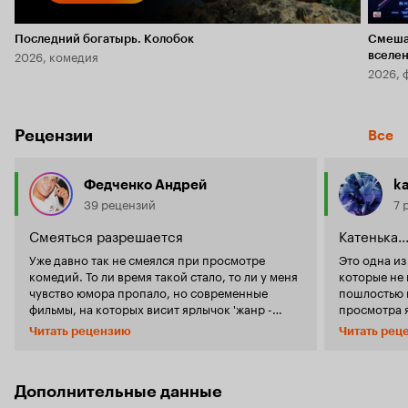
Последний богатырь. Колобок
Смеша
2026, комедия
вселе
2026, 
Рецензии
Все
Федченко Андрей
ka
39 рецензий
7 
Смеяться разрешается
Катенька..
Уже давно так не смеялся при просмотре
Это одна из
комедий. То ли время такой стало, то ли у меня
которые не 
чувство юмора пропало, но современные
пошлостью и тупость
фильмы, на которых висит ярлычок 'жанр -
просмотра я
комедия', навевают скуку и тоску. До боли
постановка 
Читать рецензию
Читать рец
похожие один на другой сюжеты, примитивные
Это все мен
шутки - всё это, как фаст фуд, проходит через
спецэффект
организм, оставляя лишь лёгкое чувство
этого нет! 
изжоги и неприятное послевкусие. Но года 3
юмор: колк
Дополнительные данные
назад мне в руки случайно попал диск с
сатиры, вел