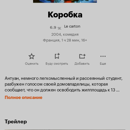
Коробка
Le carton
1K
Рейтинг
6.9
Кинопоиска
2004, комедия
6.9
Франция, 1 ч 28 мин, 16+
Оценить
Буду смотреть
Добавить
Еще
Антуан, немного легкомысленный и рассеянный студент, 
разбужен голосом своей домовладелицы, которая 
сообщает, что он должен освободить жилплощадь к 13 
часам: собрать свои шмотки и убираться восвояси. Для 
Полное описание
Антуана это катастрофа. Его квартира - это сумасшедший 
кавардак.

Единственный способ успеть вовремя и не потерять залог 
Трейлер
за квартиру на три месяца - позвать на помощь друзей. 
Чтобы выпутаться из всего этого, Антуану придется 