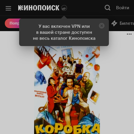
Войти
Онлайн-кинотеатр
Билет
Попробовать Плюс
У вас включен VPN или
в вашей стране доступен
не весь каталог Кинопоиска