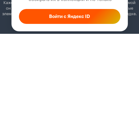
Кажется, вы используете блокировщик рекламы. Вместе с рекламой
он может отключать постеры, папки с фильмами и другие важные
элементы. Добавьте Кинопоиск в исключения, и всё будет в порядке.
Войти с Яндекс ID
Как это сделать
Соглашение
Правила рекомендаций
Справка