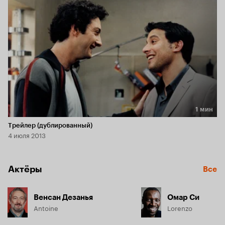
преодолеть лабиринт невероятных сложностей, которые 
препятствуют переезду. День задается ужасным, а тут еще 
вездесущие полицейские, которые постоянно 
присматривают за друзьями. И весь этот кошмар нужно 
стойко вынести, чтобы, наконец, выяснить, что зачастую 
самое неудобное в переезде - это друзья!
1 мин
Длительность 1 мин
Трейлер (дублированный)
4 июля 2013
Актёры
Все
Венсан Дезанья
Омар Си
Antoine
Lorenzo