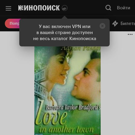
Войти
Онлайн-кинотеатр
Билет
Попробовать Плюс
У вас включен VPN или
в вашей стране доступен
не весь каталог Кинопоиска