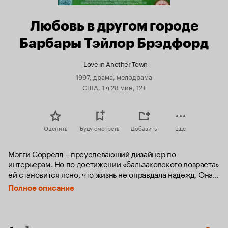
Любовь в другом городе
Барбары Тэйлор Брэдфорд
Love in Another Town
1997, драма, мелодрама
США, 1 ч 28 мин, 12+
Оценить
Буду смотреть
Добавить
Еще
Мэгги Соррелл  - преуспевающий дизайнер по 
интерьерам. Но по достижении «бальзаковского возраста» 
ей становится ясно, что жизнь не оправдала надежд. Она 
не видится со ставшими взрослыми детьми, а ее гуляка-
Полное описание
муж подает на развод. Мэгги переезжает в маленький 
провинциальный городок в Новой Англии и решает начать 
все заново.
