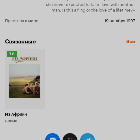
she never expected to fall in love with another
man. Is this a fling or the love of a lifetime?»
Премьера в мире
19 октября 1997
Связанные
Все
Рейтинг
7.6
Кинопоиска
7.6
Из Африки
драма