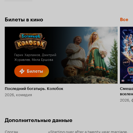
Билеты в кино
Все
Гарик Харламов, Дмитрий
Журавлев, Мила Ершова
Билеты
Последний богатырь. Колобок
Смеша
2026, комедия
вселе
2026, 
Дополнительные данные
Слоган
«Starting over after a twenty-year marriage,