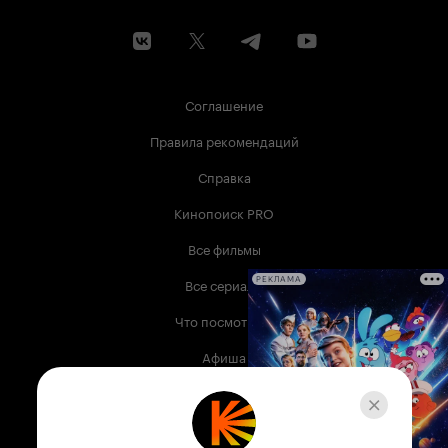
Соглашение
Правила рекомендаций
Справка
Кинопоиск PRO
Все фильмы
Все сериалы
РЕКЛАМА
Что посмотреть
Афиша
Музыка
Телепрограмма