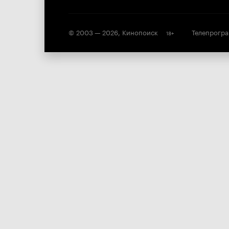
© 2003 —
2026
,
Кинопоиск
Телепрогр
18
+