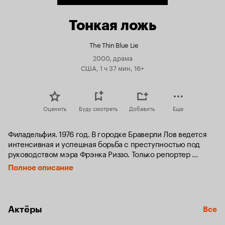
Тонкая ложь
The Thin Blue Lie
2000, драма
США, 1 ч 37 мин, 16+
Оценить
Буду смотреть
Добавить
Еще
Филадельфия. 1976 год. В городке Браверли Лов ведется 
интенсивная и успешная борьба с преступностью под 
руководством мэра Фрэнка Риззо. Только репортер 
Джонатан Ньюман не разделяет всеобщего 
Полное описание
воодушевления. До него доходят слухи о многочисленных 
злоупотреблениях полицейских, жертвами которых стали 
невинные люди.

Актёры
Все
Джонатан начинает собственное  расследование вместе 
со своим напарником Филом Чадвэем и красавицей-