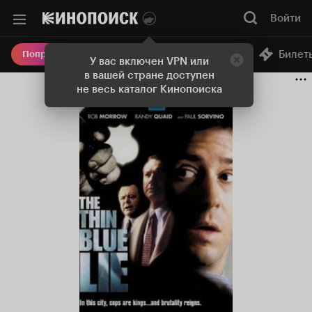
Войти
Онлайн-кинотеатр
Билет
Попробовать Плюс
У вас включен VPN или
в вашей стране доступен
не весь каталог Кинопоиска