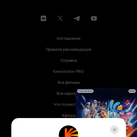
Соглашение
Правила рекомендаций
Справка
Кинопоиск PRO
Все фильмы
Все сериалы
РЕКЛАМА
Что посмотреть
Афиша
Музыка
Телепрограмма