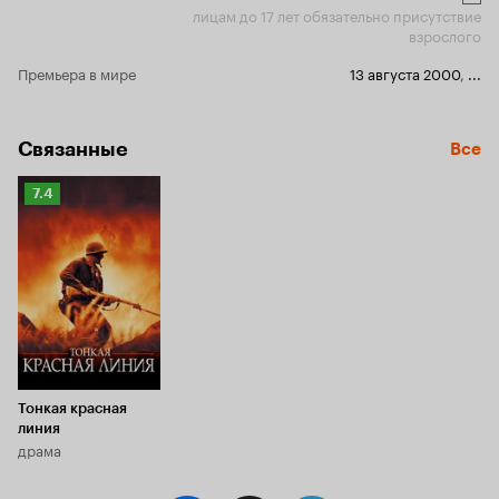
лицам до 17 лет обязательно присутствие
взрослого
Премьера в мире
13 августа 2000
,
...
Связанные
Все
Рейтинг
7.4
Кинопоиска
7.4
Тонкая красная
линия
драма