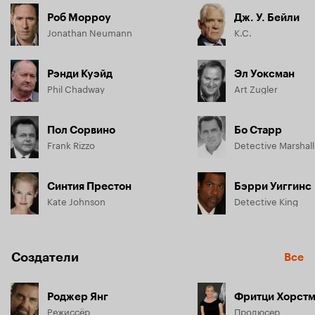
журналисткой. Запутанный след приводит к тайнику, в 
Роб Морроу
Дж. У. Бейли
котором хранятся сведения о сотнях жестоких и 
Jonathan Neumann
K.C.
несправедливых дел. Когда Ньюману начинают угрожать, 
он понимает, как близко подошел к раскрытию скандала о 
коррупции, все нити которого тянутся к кабинету 
Рэнди Куэйд
Эл Уоксман
уважаемого мэра.

Phil Chadway
Art Zugler
 Остается совсем мало времени, его жизнь в опасности, и 
Ньюман готов рискнуть всем, чтобы наконец узнать 
Пол Сорвино
Бо Старр
правду…
Frank Rizzo
Detective Marshall
Синтия Престон
Бэрри Уиггинс
Kate Johnson
Detective King
Создатели
Все
Роджер Янг
Фритци Хорст
Режиссёр
Продюсер