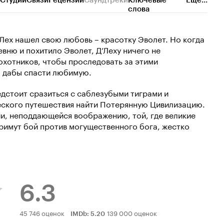
Студии
Связи
Рецензии
Саундтреки
Ключевые
Еще...
слова
Лех нашел свою любовь – красотку Эволет. Но когда
вню и похитило Эволет, Д’Леху ничего не
охотников, чтобы проследовать за этими
, дабы спасти любимую.
дстоит сразиться с саблезубыми тиграми и
еского путешествия найти Потерянную Цивилизацию.
ии, неподдающейся воображению, той, где великие
римут бой против могущественного бога, жестко
6.3
Рейтинг
45 746 оценок
139 000 оценок
IMDb
:
5.20