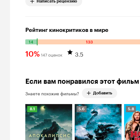
Написать рецензию
Рейтинг кинокритиков в мире
14
133
Количество положительных оценок: 14. Количество отрица
3.5
10%
147 оценок
Рейтинг Кинопоиска 10%
Если вам понравился этот фильм
Знаете похожие фильмы?
Добавить
Рейтинг
Рейтинг
Рейти
8.1
5.6
5.8
Кинопоиска
Кинопоиска
Киноп
8.1
5.6
5.8