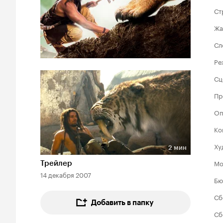
Ст
Жа
Сл
Ре
Сц
Пр
Оп
Ко
Ху
2 мин
Длительность 2 мин
Мо
Трейлер
14 декабря 2007
Бю
Сб
Добавить в папку
Сб