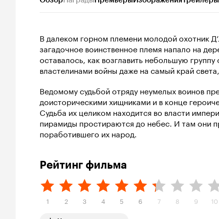
Обзор
Награды
Премьеры
Изображения
Трейлеры
В далеком горном племени молодой охотник Д’
загадочное воинственное племя напало на дере
оставалось, как возглавить небольшую группу 
властелинами войны даже на самый край света
Ведомому судьбой отряду неумелых воинов пре
доисторическими хищниками и в конце героич
Судьба их целиком находится во власти импер
пирамиды простираются до небес. И там они п
поработившего их народ.
Рейтинг фильма
1
2
3
4
5
6
7
8
9
10