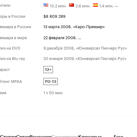
ители
,
,
,
...
13.2 млн
2.6 млн
1.4 млн
оры в России
$8 809 289
емьера в России
13 марта 2008
,
«Каро-Премьер»
емьера в мире
22 февраля 2008
,
...
лиз на DVD
9 декабря 2008, «Юниверсал Пикчерс Рус»
лиз на Blu-ray
20 января 2009, «Юниверсал Пикчерс Рус»
зраст
12+
йтинг MPAA
PG-13
емя
1 ч 50 мин