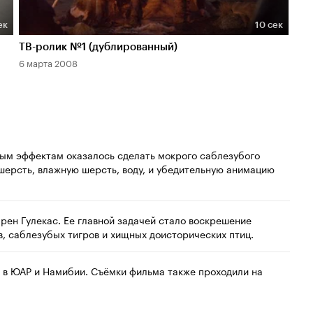
ек
10 сек
Длительность 10 сек
Дл
ТВ-ролик №1 (дублированный)
Фра
6 марта 2008
5 м
ным эффектам оказалось сделать мокрого саблезубого
 шерсть, влажную шерсть, воду, и убедительную анимацию
рен Гулекас. Ее главной задачей стало воскрешение
, саблезубых тигров и хищных доисторических птиц.
 в ЮАР и Намибии. Съёмки фильма также проходили на