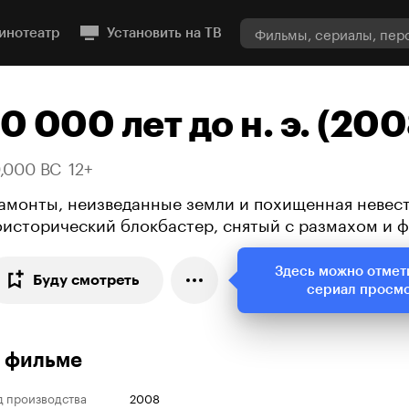
инотеатр
Установить на ТВ
10 000 лет до н. э. (200
0,000 BC
12+
амонты, неизведанные земли и похищенная невест
оисторический блокбастер, снятый с размахом и 
Здесь можно отмет
Буду смотреть
сериал просм
 фильме
д производства
2008