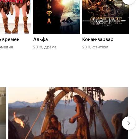
о времен
Альфа
Конан-варвар
Бит
омедия
2018, драма
2011, фэнтези
198