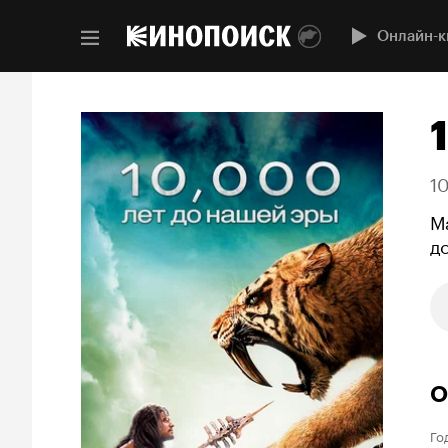
Онлайн-к
1
М
д
О
Го