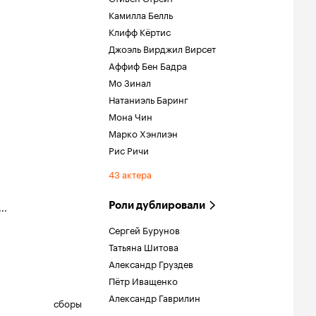
Камилла Белль
Клифф Кёртис
Джоэль Вирджил Вирсет
Аффиф Бен Бадра
Мо Зинал
Натаниэль Баринг
Мона Чин
Марко Хэнлиэн
Рис Ричи
43 актера
Роли дублировали
...
Сергей Бурунов
Татьяна Шитова
Александр Груздев
Пётр Иващенко
Александр Гаврилин
сборы