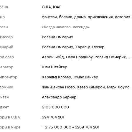
рана
США
,
ЮАР
нр
фэнтези
,
боевик
,
драма
,
приключения
,
история
оган
«Когда началась легенда»
жиссер
Роланд Эммерих
енарий
Роланд Эммерих
,
Харальд Клозер
одюсер
Аарон Бойд
,
Сара Брэдшоу
,
Роланд Эммерих
,
...
ератор
Юли Штайгер
мпозитор
Харальд Клозер
,
Томас Ванкер
дожник
Жан-Венсан Пюзо
,
Хезер Камерон
,
Марк Хоумс
,
нтаж
Александр Бернер
джет
$105 000 000
оры в США
$94 784 201
оры в мире
+ $175 000 000 = $269 784 201