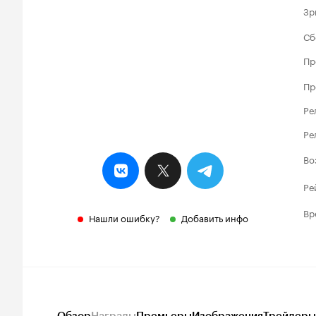
Зр
Сб
Пр
Пр
Ре
Ре
Во
Ре
Вр
Нашли ошибку?
Добавить инфо