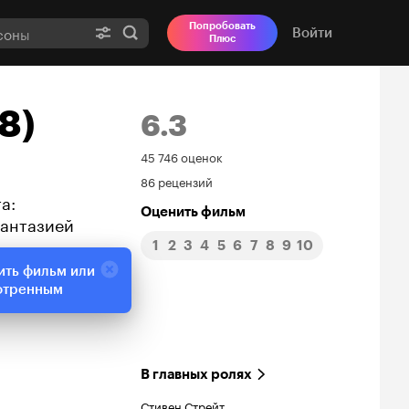
Попробовать
Войти
Плюс
8)
6.3
Рейтинг
45 746 оценок
86 рецензий
Кинопоиска
а:
Оценить фильм
фантазией
6.3
1
2
3
4
5
6
7
8
9
10
ить фильм или
отренным
В главных ролях
Стивен Стрейт