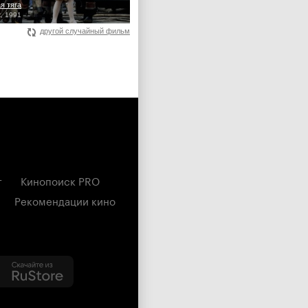
я тяга
t, 1991
другой случайный фильм
г
Кинопоиск PRO
Рекомендации кино