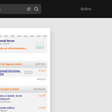
Войти
ный бегун
er, 2018
ка на обновления...
Сегодня в кино
рейтинг
едний богатырь.
2.113
ПРОМО
бок
афиша
Скоро в кино
премьера
ись в меня, если
13.08
лишься
d'enfants
ение рейса
13.08
 Water