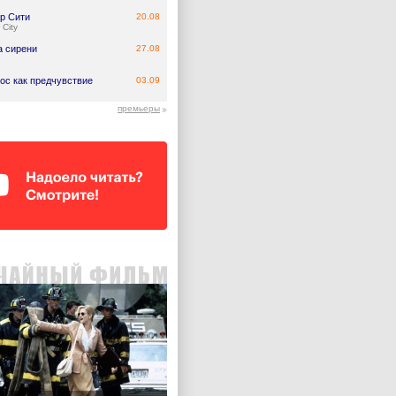
р Сити
20.08
 City
а сирени
27.08
ос как предчувствие
03.09
премьеры