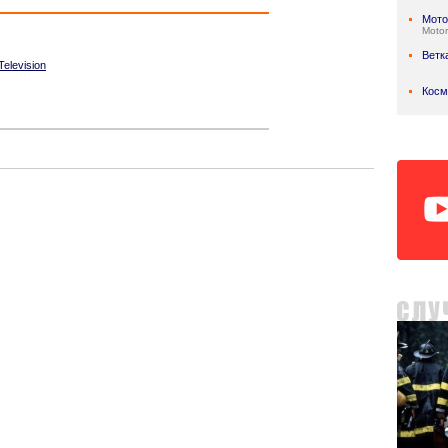
Мото
Motor
Ветк
elevision
Косм