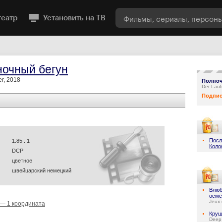
театр
Установить на ТВ
очный бегун
er, 2018
Полноч
Der Läuf
Подпис
Посл
1.85 : 1
Коло
DCP
цветное
швейцарский немецкий
Влюб
осме
Jeux 
 — 1 координата
Круш
Deep