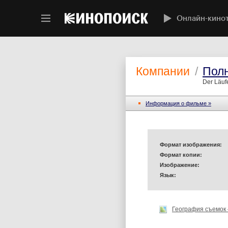
Онлайн-кино
Компании
/
Полн
Der Läuf
Информация o фильме »
Формат изображения:
Формат копии:
Изображение:
Язык:
География съемок