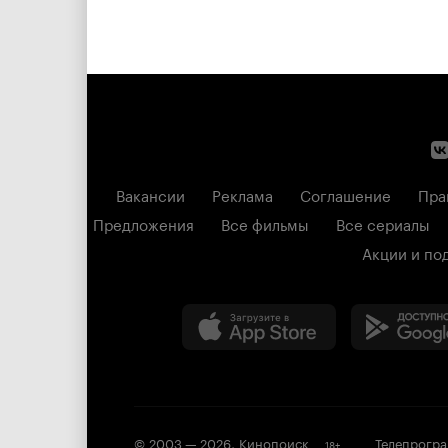
Вакансии
Реклама
Соглашение
Пра
Предложения
Все фильмы
Все сериалы
Акции и по
© 2003 —
2026
,
Кинопоиск
Телепрогр
18
+