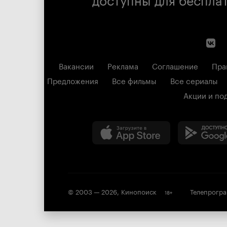
Вакансии
Реклама
Соглашение
Пра
Предложения
Все фильмы
Все сериалы
Акции и по
© 2003 —
2026
,
Кинопоиск
Телепрогр
18
+