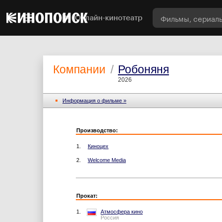
Онлайн-кинотеатр
Компании
/
Робоняня
2026
Информация o фильме »
Производство:
1.
Киноцех
2.
Welcome Media
Прокат:
1.
Атмосфера кино
Россия