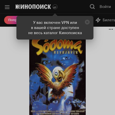
Войти
Онлайн-кинотеатр
Билет
Попробовать Плюс
У вас включен VPN или
в вашей стране доступен
не весь каталог Кинопоиска