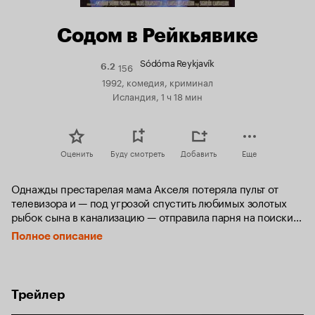
Содом в Рейкьявике
Sódóma Reykjavík
156
Рейтинг
6.2
Кинопоиска
1992, комедия, криминал
6.2
Исландия, 1 ч 18 мин
Оценить
Буду смотреть
Добавить
Еще
Однажды престарелая мама Акселя потеряла пульт от 
телевизора и — под угрозой спустить любимых золотых 
рыбок сына в канализацию — отправила парня на поиски. 
Тот послушно соглашается и, исполняя волю матери, 
Полное описание
сначала попадает к местным панкам, а потом оказывается 
в самом эпицентре криминальной жизни города.
Трейлер