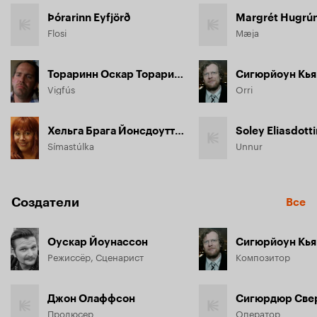
Þórarinn Eyfjörð
Flosi
Mæja
Тораринн Оскар Тораринссон
Сигюрйоун Кья
Vigfús
Orri
Хельга Брага Йонсдоуттир
Soley Eliasdotti
Símastúlka
Unnur
Создатели
Все
Оускар Йоунассон
Сигюрйоун Кья
Режиссёр, Сценарист
Композитор
Джон Олаффсон
Продюсер
Оператор