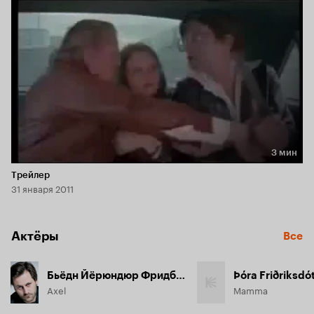
3 мин
Длительность 3 мин
Трейлер
31 января 2011
Актёры
Все
Бьёдн Йёрюндюр Фридбьёднссон
Þóra Friðriksdót
Axel
Mamma