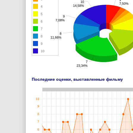
10
7,50%
14,58%
4
5
9
7,08%
6
7
8
8
11,66%
9
10
7
23,34%
Последние оценки, выставленные фильму
10
9
8
7
6