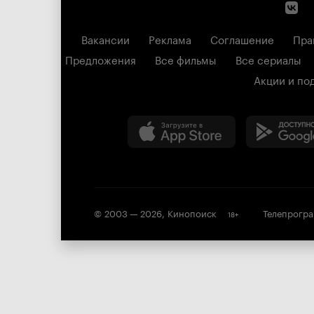
Вакансии
Реклама
Соглашение
Пра
Предложения
Все фильмы
Все сериалы
Акции и по
© 2003 —
2026
,
Кинопоиск
Телепрогр
18
+