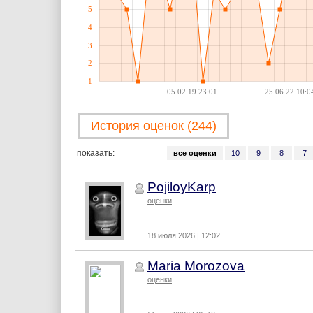
5
4
3
2
1
05.02.19 23:01
25.06.22 10:0
История оценок (244)
показать:
все оценки
10
9
8
7
PojiloyKarp
оценки
18 июля 2026 | 12:02
Maria Morozova
оценки