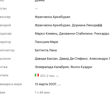
оган
—
жиссер
Франческа Аркибуджи
енарий
Франческа Аркибуджи
,
Дориана Леондефф
одюсер
Марко Кименц
,
Джованни Стабилини
,
Риккардо
ератор
Паскуале Мари
мпозитор
Баттиста Лена
дожник
Давиде Бассан
,
Давид Де Стефано
,
Алессандро 
нтаж
Эсмеральда Калабрия
,
Якопо Куадри
ители
,
...
301.2 тыс
емьера в мире
13 марта 2007
,
...
емя
1 ч 46 мин