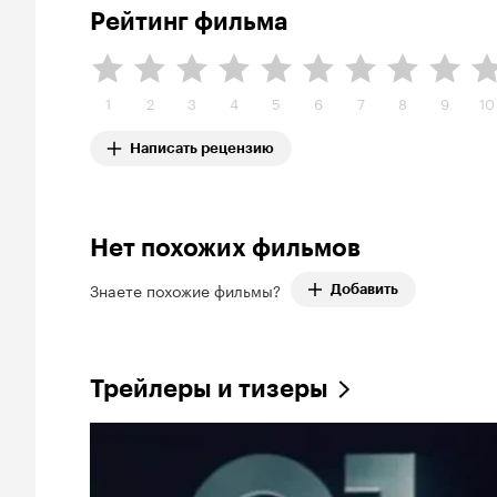
Рейтинг фильма
1
2
3
4
5
6
7
8
9
10
Написать рецензию
Нет похожих фильмов
Знаете похожие фильмы?
Добавить
Трейлеры и тизеры