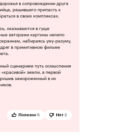
здорожья в сопровождении друга
ийца, решившего припасть к
раться в своих комплексах.
ь, оказываются в гуще
ные авторами картины нелепо
окраинам, набираясь уму-разуму,
едряг в примитивном фильме
ета.
нный сценарием путь осмысления
 «красивой» земли, в первой
орошив замороженный в их
ников.
идно, есть только примитивное
вые выводы, отданные двум-трём
онажам, мелко обозначающим
Полезно
5
Нет
2
, кино вьётся сизым дымком над
емого ясным предвидением