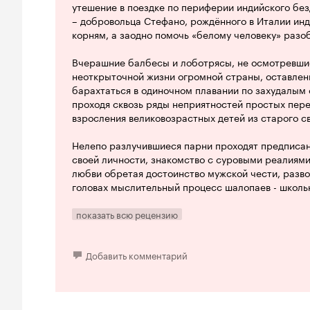
утешение в поездке по периферии индийского бе
– добровольца Стефано, рождённого в Италии инд
корням, а заодно помочь «белому человеку» разоб
Вчерашние балбесы и лоботрясы, не осмотревшис
неоткрыточной жизни огромной страны, оставлен
барахтаться в одиночном плавании по захудалым 
проходя сквозь ряды неприятностей простых пер
взросления великовозрастных детей из старого св
Нелепо разлучившиеся парни проходят предписа
своей личности, знакомство с суровыми реалиями
любви обретая достоинство мужской чести, разв
головах мыслительный процесс шалопаев - школь
Однако ничего глубокого и серьёзного здесь не в
показать всю рецензию
блуждание меж прописных истин и очевидно здра
бледным, лишённым характерной яркости, перс
возбуждение редкими всплесками скупых чувств.
Добавить комментарий
Без интриги, в безжизненно провисающем сюжете
тлеющими углями угасающего интереса, охлажда