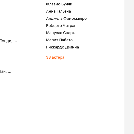
Флавио Буччи
Анна Гальена
Анджела Финоккьяро
Роберто Читран
Мануэла Спарта
Мария Пайато
 Тоцци
,
...
Риккардо Дзинна
33 актера
Лаи
,
...