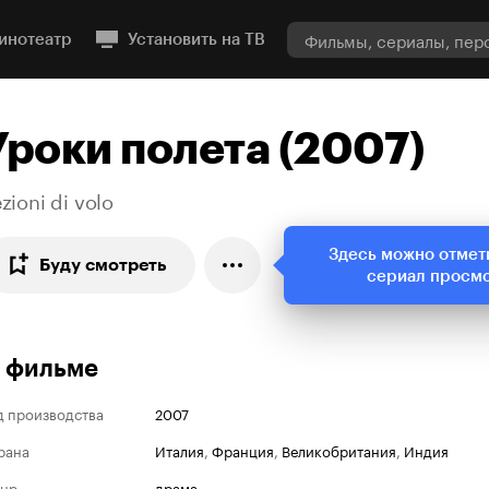
инотеатр
Установить на ТВ
Уроки полета (2007)
zioni di volo
Здесь можно отмет
Буду смотреть
сериал просм
 фильме
д производства
2007
рана
Италия
,
Франция
,
Великобритания
,
Индия
нр
драма