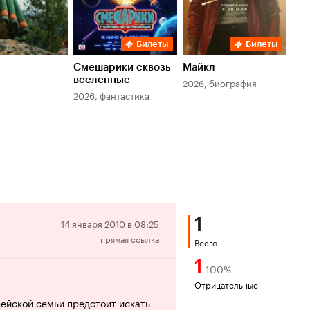
Билеты
Билеты
Смешарики сквозь
Майкл
Зл
вселенные
мер
2026, биография
2026, фантастика
202
1
Отрицательная
14 января 2010 в 08:25
прямая ссылка
рецензия
Всего
1
100
%
Отрицательные
рейской семьи предстоит искать