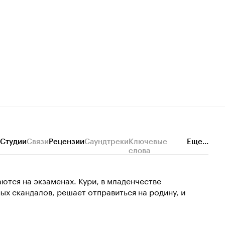
Студии
Связи
Рецензии
Саундтреки
Ключевые
Еще...
слова
ются на экзаменах. Кури, в младенчестве
ых скандалов, решает отправиться на родину, и