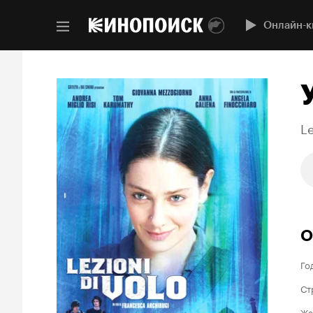
Онлайн-к
Le
О
Го
Ст
Жа