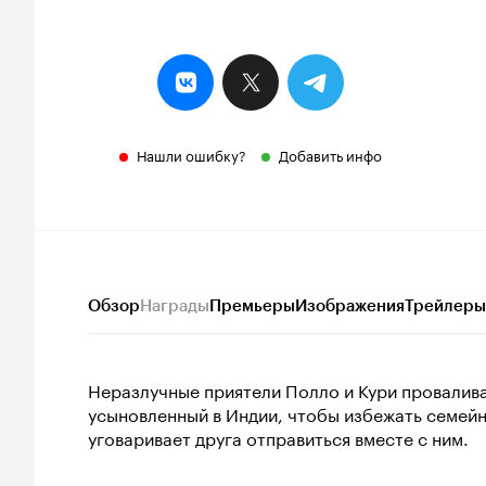
Нашли ошибку?
Добавить инфо
Обзор
Награды
Премьеры
Изображения
Трейлеры
Неразлучные приятели Полло и Кури провалива
усыновленный в Индии, чтобы избежать семейн
уговаривает друга отправиться вместе с ним.