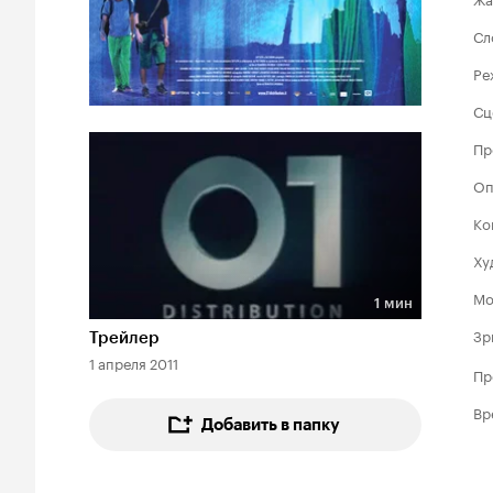
Сл
Ре
Сц
Пр
Оп
Ко
Ху
Мо
1 мин
Длительность 1 мин
Зр
Трейлер
1 апреля 2011
Пр
Вр
Добавить в папку