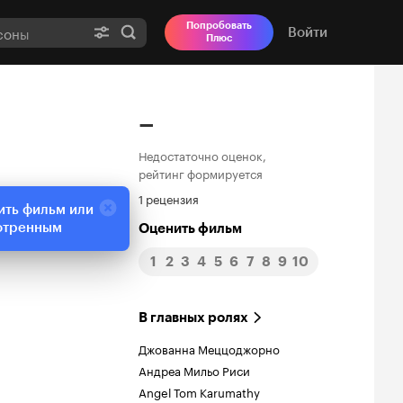
Попробовать
Войти
Плюс
–
Недостаточно оценок,
рейтинг формируется
1 рецензия
ить фильм или
отренным
Оценить фильм
1
2
3
4
5
6
7
8
9
10
В главных ролях
Джованна Меццоджорно
Андреа Мильо Риси
Angel Tom Karumathy