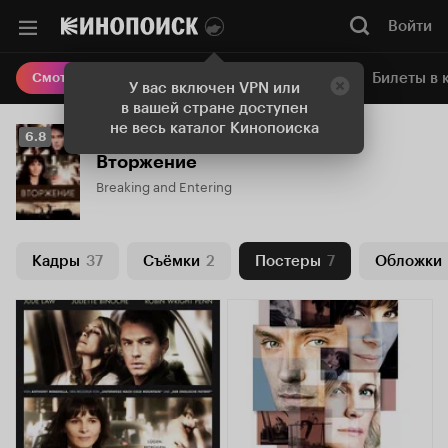
Войти
Онлайн-кинотеатр
Билеты в 
Смотреть кино
У вас включен VPN или
в вашей стране доступен
не весь каталог Кинопоиска
Рейтинг
6.8
Кинопоиска
Вторжение
6.8
Breaking and Entering
Кадры
37
Съёмки
2
Постеры
7
Обложки