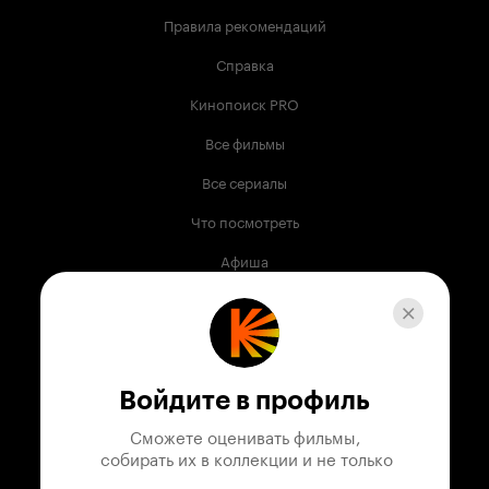
Правила рекомендаций
Справка
Кинопоиск PRO
Все фильмы
Все сериалы
Что посмотреть
Афиша
Музыка
Телепрограмма
Книги
Войдите в профиль
Служба поддержки
Сможете оценивать фильмы,

 собирать их в коллекции и не только
© 2003 —
2026
,
Кинопоиск
18
+