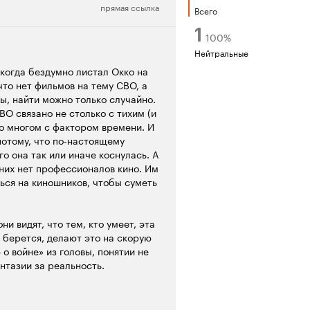
прямая ссылка
рецензия
Всего
1
100
%
Нейтральные
 когда бездумно листал Окко на
что нет фильмов на тему СВО, а
мы, найти можно только случайно.
ВО связано не столько с тихим (и
о многом с фактором времени. И
 потому, что по-настоящему
го она так или иначе коснулась. А
 них нет профессионалов кино. Им
ться на киношников, чтобы суметь
и видят, что тем, кто умеет, эта
то берется, делают это на скорую
о войне» из головы, понятии не
антазии за реальность.
идимости 2023 года, Времевское
е можно говорить о 2022 годе).