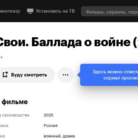
инотеатр
Установить на ТВ
Свои. Баллада о войне 
6+
Здесь можно отмет
Буду смотреть
сериал просм
 фильме
д производства
2025
рана
Россия
нр
военный
,
драма