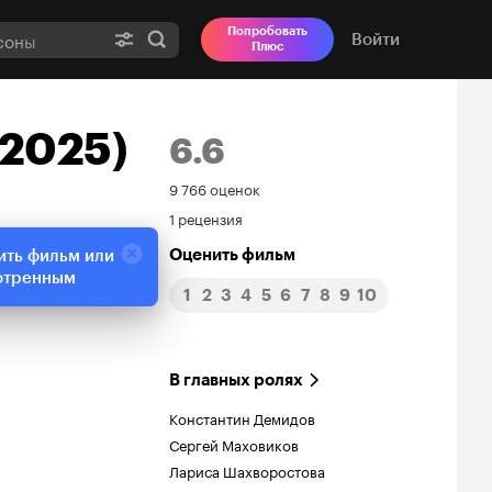
Попробовать
Войти
Плюс
(2025)
6.6
Рейтинг
9 766 оценок
1 рецензия
Кинопоиска
Оценить фильм
ить фильм или
6.6
отренным
1
2
3
4
5
6
7
8
9
10
В главных ролях
Константин Демидов
Сергей Маховиков
Лариса Шахворостова