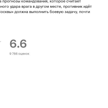
а прогнозы командования, которое считает
ого удара врага в другом месте, противник идёт
Москвы» должна выполнить боевую задачу, почти
6.6
Рейтинг
9 766 оценок
Кинопоиска
6.6