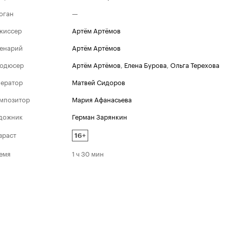
оган
—
жиссер
Артём Артёмов
енарий
Артём Артёмов
одюсер
Артём Артёмов
,
Елена Бурова
,
Ольга Терехова
ератор
Матвей Сидоров
мпозитор
Мария Афанасьева
дожник
Герман Зарянкин
зраст
16+
емя
1 ч 30 мин