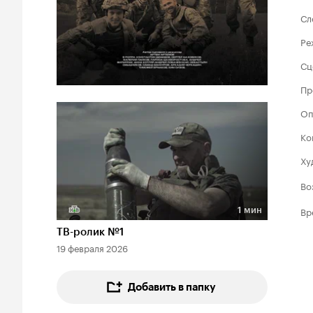
Сл
Ре
Сц
Пр
Оп
Ко
Ху
Во
Вр
1 мин
Длительность 1 мин
ТВ-ролик №1
19 февраля 2026
Добавить в папку