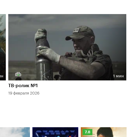
ин
1 мин
Длительность 1 мин
ТВ-ролик №1
19 февраля 2026
Рейтинг
Ре
7.8
6.