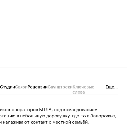
Студии
Связи
Рецензии
Саундтреки
Ключевые
Еще...
слова
дчиков-операторов БПЛА, под командованием
отацию в небольшую деревушку, где-то в Запорожье,
и налаживают контакт с местной семьёй,