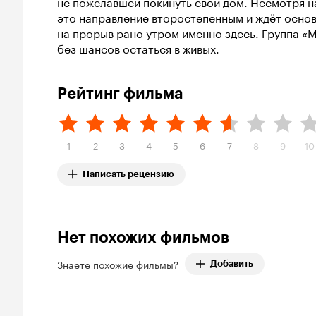
не пожелавшей покинуть свой дом. Несмотря н
это направление второстепенным и ждёт основн
на прорыв рано утром именно здесь. Группа «
без шансов остаться в живых.
Рейтинг фильма
1
2
3
4
5
6
7
8
9
10
Написать рецензию
Нет похожих фильмов
Знаете похожие фильмы?
Добавить