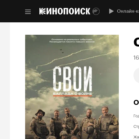
Онлайн-к
1
О
Го
Ст
Жа