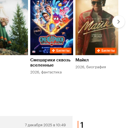
Кинопоиска
Ки
7.8
6.
Билеты
Билеты
Смешарики сквозь
Майкл
Зл
вселенные
мер
2026, биография
2026, фантастика
202
1
Нейтральная
7 декабря 2025 в 10:49