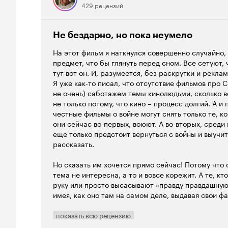
429 рецензий
Не бездарно, но пока неумело
На этот фильм я наткнулся совершенно случайно,
предмет, что бы глянуть перед сном. Все сетуют, 
тут вот он. И, разумеется, без раскрутки и рекла
Я уже как-то писал, что отсутствие фильмов про С
не очень) саботажем темы кинолюдьми, сколько в
не только потому, что кино – процесс долгий. А и
честные фильмы о войне могут снять только те, ко
они сейчас во-первых, воюют. А во-вторых, среди
еще только предстоит вернуться с войны и выучи
рассказать.
Но сказать им хочется прямо сейчас! Потому что он
тема не интересна, а то и вовсе корежит. А те, к
руку или просто высасывают «правду правдашную 
имея, как оно там на самом деле, выдавая свои ф
Коротко о сюжете фильма. Конец лета (по всей в
показать всю рецензию
направление, хотя по некоторым признакам скоре