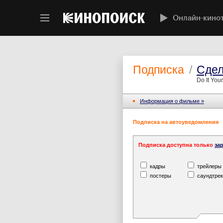
Онлайн-кино
Подписка
/
Сдел
Do It Your
Информация o фильме »
Подписка на автоуведомления
Подписка доступна только
за
кадры
трейлеры
постеры
саундтрек