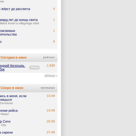
ume
 вёрст до рассвета
4
иард лет до конца света
1
lliárd évvel a világvége elött
лагаемые
1
оятельства
с
6
Сегодня в кино
рейтинг
едний богатырь.
1.838
ПРОМО
бок
афиша
Скоро в кино
премьера
ись в меня, если
13.08
лишься
d'enfants
ение рейса
13.08
 Water
р Сити
20.08
 City
а сирени
27.08