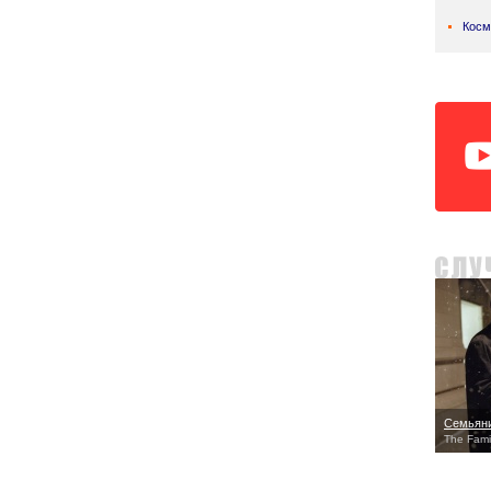
Косм
Семьян
The Fami