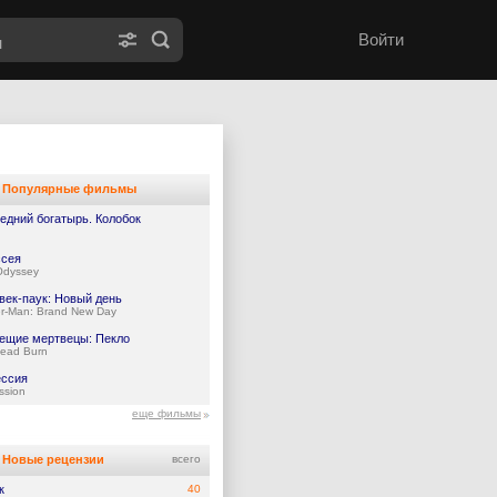
Войти
Популярные фильмы
едний богатырь. Колобок
сея
Odyssey
век-паук: Новый день
er-Man: Brand New Day
ещие мертвецы: Пекло
Dead Burn
ссия
ssion
еще фильмы
Новые рецензии
всего
к
40