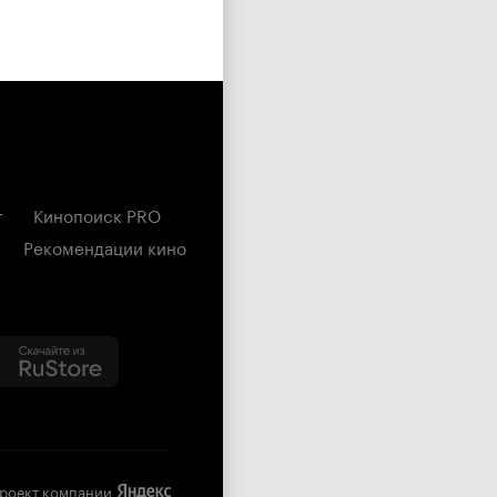
г
Кинопоиск PRO
Рекомендации кино
роект компании