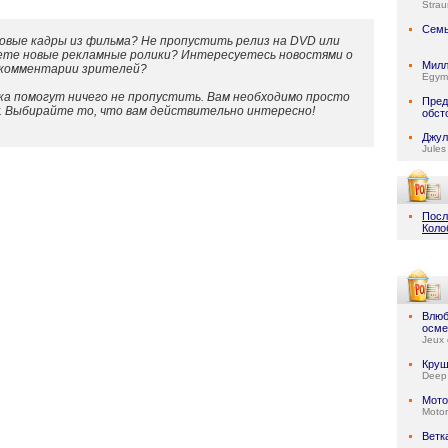
Stra
Семь
овые кадры из фильма? Не пропустить релиз на DVD или
ете новые рекламные ролики? Интересуетесь новостями о
Милл
 комментарии зрителей?
Egymi
а помогут ничего не пропустить. Вам необходимо просто
Пред
у. Выбирайте то, что вам действительно интересно!
обст
Джул
Jules
Посл
Коло
Влюб
осме
Jeux 
Круш
Deep
Мото
Motor
Ветк