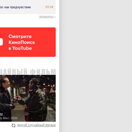
ос как предчувствие
03.09
премьеры
ин
ly Man, 2000
другой случайный фильм