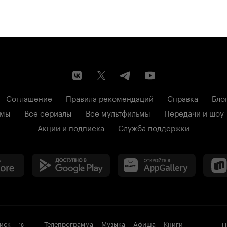
Соглашение
Правила рекомендаций
Справка
Бло
ьмы
Все сериалы
Все мультфильмы
Передачи и шоу
Акции и подписка
Служба поддержки
иск
Телепрограмма
Музыка
Афиша
Книги
П
18
+