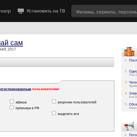
театр
Установить на ТВ
ай сам
self, 2017
1.
Посл
2.
Одис
The 
3.
Чело
Spid
регистрированным
пользователям!
4.
Злов
Evil 
афиша
рецензии пользователей
5.
Обсе
премьера в РФ
Obse
выделить все
Пото