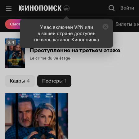
Войти
Онлайн-кинотеатр
Билеты в 
Смотреть кино
У вас включен VPN или
в вашей стране доступен
не весь каталог Кинопоиска
Рейтинг
6.4
Кинопоиска
Преступление на третьем этаже
6.4
Le crime du 3e étage
Кадры
4
Постеры
1