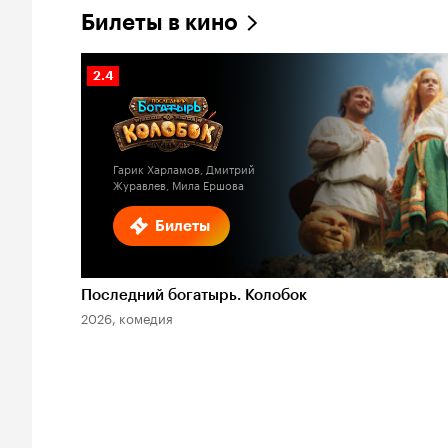
Билеты в кино
Рейтинг
2.4
Кинопоиска
2.4
Гарик Харламов, Дмитрий
Журавлев, Мила Ершова
Билеты
Последний богатырь. Колобок
2026, комедия