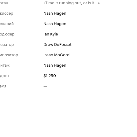
оган
«Time is running out, or is it...»
жиссер
Nash Hagen
енарий
Nash Hagen
одюсер
Ian Kyle
ератор
Drew DeFosset
мпозитор
Isaac McCord
нтаж
Nash Hagen
джет
$1 250
емя
—