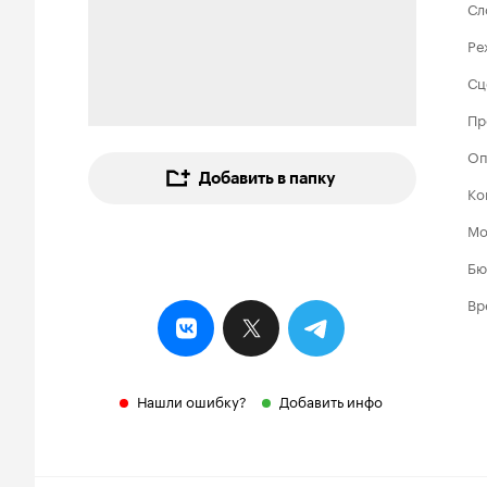
Сл
Ре
Сц
Пр
Оп
Добавить в папку
Ко
Мо
Бю
Вр
Нашли ошибку?
Добавить инфо