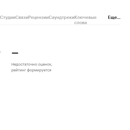
Студии
Связи
Рецензии
Саундтреки
Ключевые
Еще...
слова
–
Недостаточно оценок,
рейтинг формируется