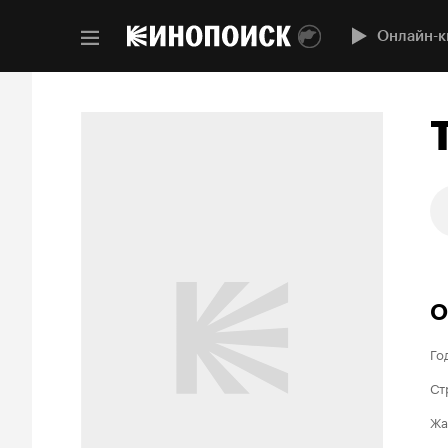
Онлайн-к
О
Го
Ст
Жа