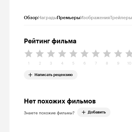
Обзор
Награды
Премьеры
Изображения
Трейлеры
Рейтинг фильма
1
2
3
4
5
6
7
8
9
10
Написать рецензию
Нет похожих фильмов
Знаете похожие фильмы?
Добавить