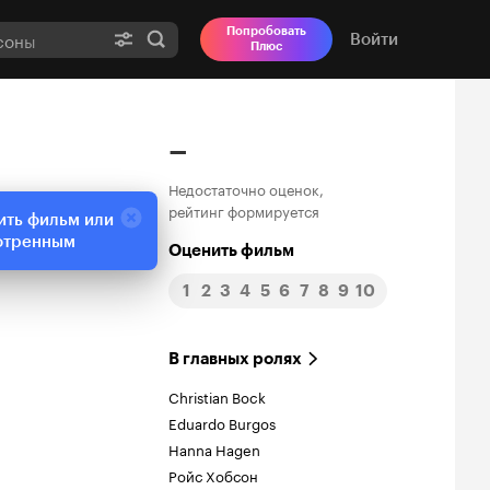
Попробовать
Войти
Плюс
–
Недостаточно оценок,
рейтинг формируется
ить фильм или
отренным
Оценить фильм
1
2
3
4
5
6
7
8
9
10
В главных ролях
Christian Bock
Eduardo Burgos
Hanna Hagen
Ройс Хобсон