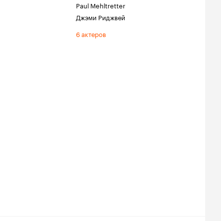
Paul Mehltretter
Джэми Риджвей
6 актеров