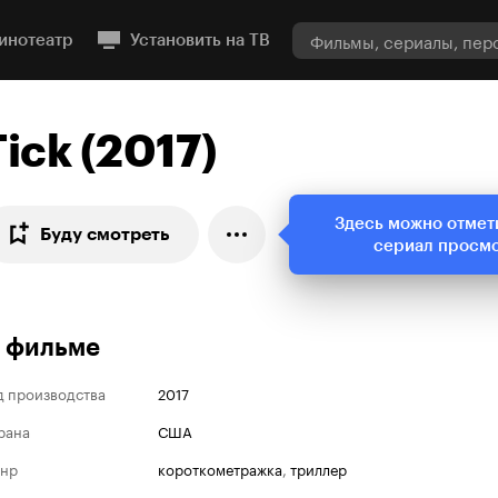
инотеатр
Установить на ТВ
Tick (2017)
Здесь можно отмет
Буду смотреть
сериал просм
 фильме
д производства
2017
рана
США
нр
короткометражка
,
триллер