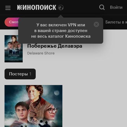
Войти
Онлайн-кинотеатр
Билеты в 
Смотреть кино
У вас включен VPN или
в вашей стране доступен
не весь каталог Кинопоиска
Побережье Делавэра
Delaware Shore
Постеры
1