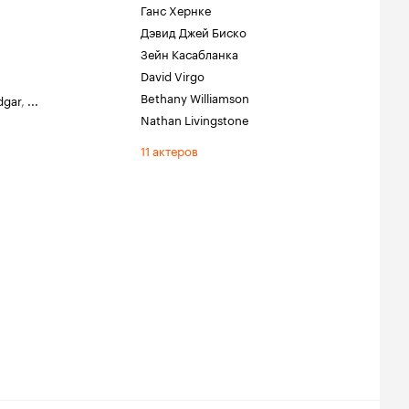
Ганс Хернке
Дэвид Джей Биско
Зейн Касабланка
David Virgo
Bethany Williamson
dgar
,
...
Nathan Livingstone
11 актеров