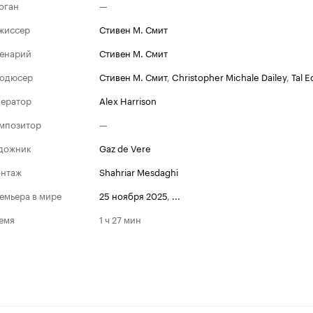
оган
—
жиссер
Стивен М. Смит
енарий
Стивен М. Смит
одюсер
Стивен М. Смит
,
Christopher Michale Dailey
,
Tal E
ератор
Alex Harrison
мпозитор
—
дожник
Gaz de Vere
нтаж
Shahriar Mesdaghi
емьера в мире
25 ноября 2025
,
...
емя
1 ч 27 мин