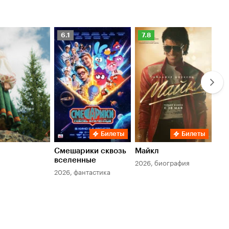
Рейтинг
Рейтинг
Ре
6.1
7.8
6.
Кинопоиска
Кинопоиска
Ки
6.1
7.8
6.
Билеты
Билеты
Смешарики сквозь
Майкл
Зл
вселенные
мер
2026, биография
2026, фантастика
202