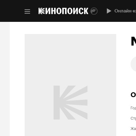
Онлайн-к
О
Го
Ст
Жа