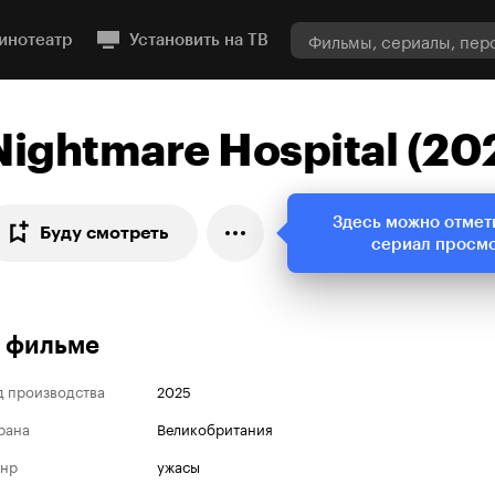
инотеатр
Установить на ТВ
Nightmare Hospital (20
Здесь можно отмет
Буду смотреть
сериал просм
 фильме
д производства
2025
рана
Великобритания
нр
ужасы