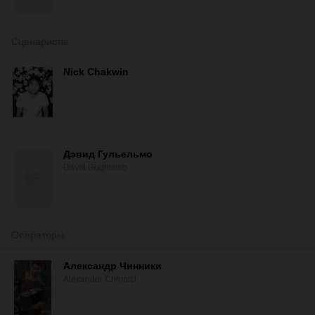
Сценаристы
Nick Chakwin
Дэвид Гульельмо
David Guglielmo
Операторы
Александр Чинники
Alexander Chinnici