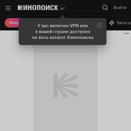
Войти
Онлайн-кинотеатр
Билет
Попробовать Плюс
У вас включен VPN или
в вашей стране доступен
не весь каталог Кинопоиска