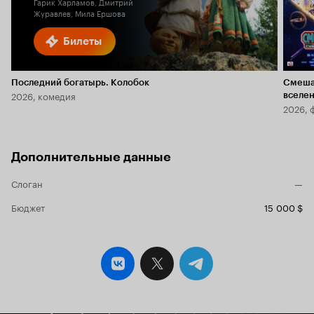
Гарик Харламов, Дмитрий
Журавлев, Мила Ершова
Билеты
Последний богатырь. Колобок
Смеша
2026, комедия
вселе
2026, 
Дополнительные данные
Слоган
—
Бюджет
15 000 $