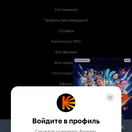
Соглашение
Правила рекомендаций
Справка
Кинопоиск PRO
Все фильмы
Все сериалы
РЕКЛАМА
Что посмотреть
Афиша
Музыка
Телепрограмма
Книги
Войдите в профиль
Служба поддержки
Сможете оценивать фильмы,
