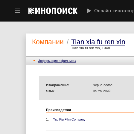
Онлайн-кинотеат
Компании
/
Tian xia fu ren xin
Tian xia fu ren xin, 1948
Информация o фильме »
Изображение:
чёрно-белое
Язык:
кантонский
Производство:
1.
Yau Kiu Film Company