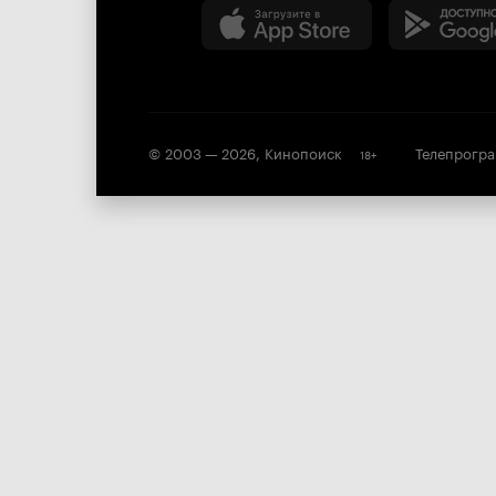
© 2003 —
2026
,
Кинопоиск
Телепрогр
18
+