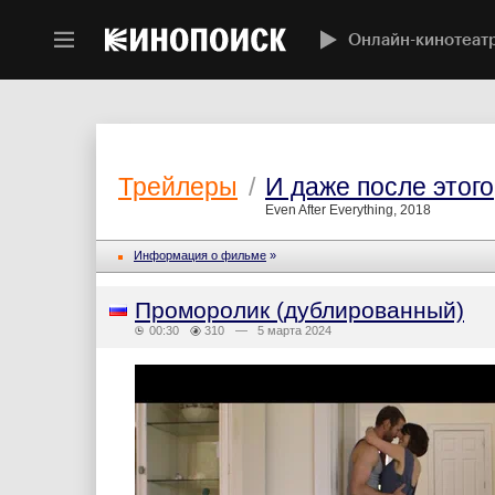
Онлайн-кинотеат
Трейлеры
/
И даже после этого
Even After Everything, 2018
Информация о фильме
»
Проморолик (дублированный)
00:30
310
— 5 марта 2024