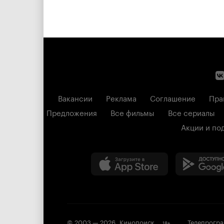
Вакансии
Реклама
Соглашение
Пра
Предложения
Все фильмы
Все сериалы
Акции и по
© 2003 —
2026
,
Кинопоиск
Телепрогр
18
+