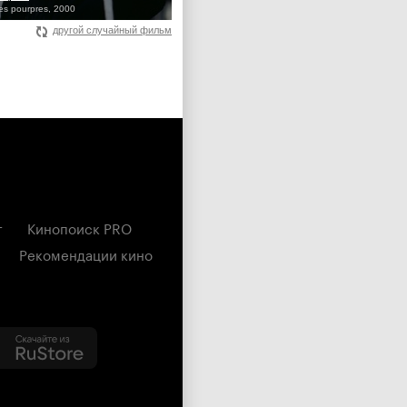
res pourpres, 2000
другой случайный фильм
г
Кинопоиск PRO
Рекомендации кино