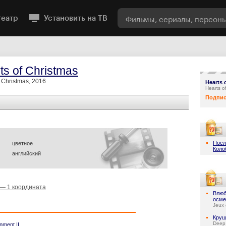
театр
Установить на ТВ
ts of Christmas
f Christmas, 2016
Hearts 
Hearts o
Подпис
Посл
цветное
Коло
английский
 — 1 координата
Влюб
осме
Jeux 
Круш
Deep
nment II