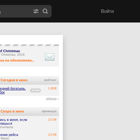
Войти
of Christmas
f Christmas, 2016
ка на обновления...
Сегодня в кино
рейтинг
едний богатырь.
1.838
ПРОМО
бок
афиша
Скоро в кино
премьера
ись в меня, если
13.08
лишься
d'enfants
ение рейса
13.08
 Water