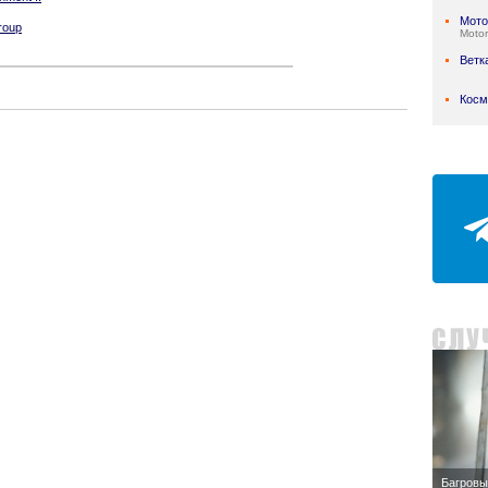
Мото
roup
Motor
Ветк
Косм
Багровы