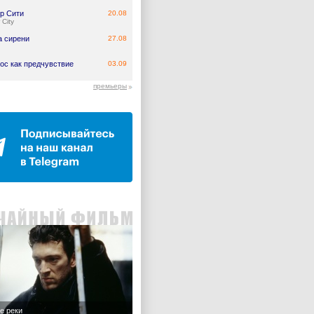
р Сити
20.08
 City
а сирени
27.08
ос как предчувствие
03.09
премьеры
е реки