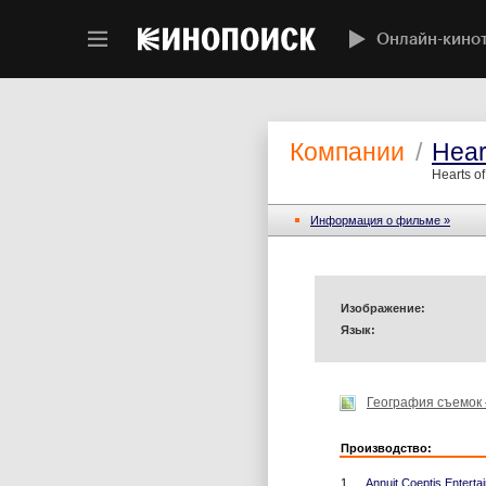
Онлайн-кино
Компании
/
Hear
Hearts o
Информация o фильме »
Изображение:
Язык:
География съемок
Производство:
1.
Annuit Coeptis Entertai