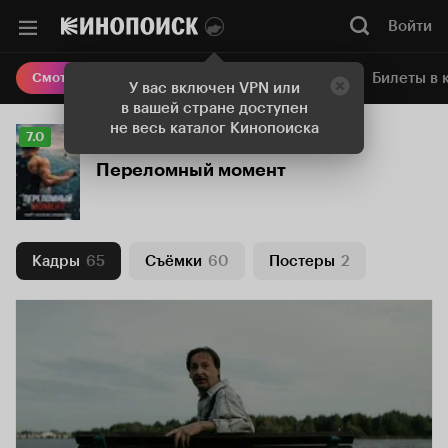
Войти
Онлайн-кинотеатр
Билеты в 
Смотреть кино
У вас включен VPN или
в вашей стране доступен
не весь каталог Кинопоиска
Рейтинг
7.0
Кинопоиска
Переломный момент
7.0
Кадры
65
Съёмки
60
Постеры
2