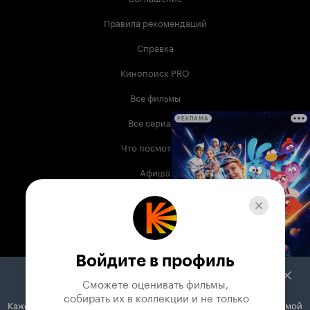
Правила рекомендаций
Справка
Кинопоиск PRO
Все фильмы
Все сериалы
РЕКЛАМА
Что посмотреть
Афиша
Музыка
Телепрограмма
Книги
Войдите в профиль
Служба поддержки
Сможете оценивать фильмы,

 собирать их в коллекции и не только
Кажется, вы используете блокировщик рекламы. Вместе с рекламой