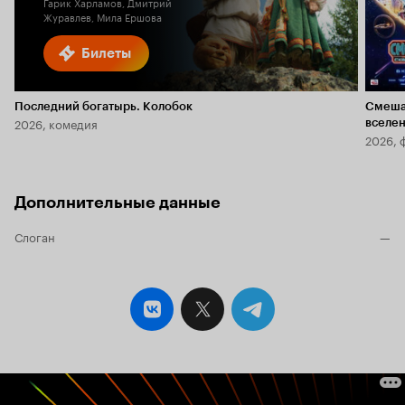
Гарик Харламов, Дмитрий
Журавлев, Мила Ершова
Билеты
Последний богатырь. Колобок
Смеша
2026, комедия
вселе
2026, 
Дополнительные данные
Слоган
—