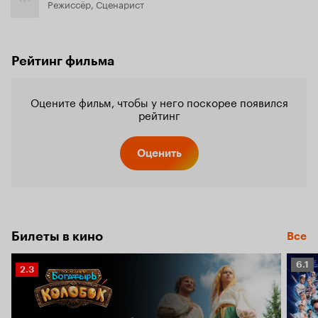
Режиссёр, Сценарист
Рейтинг фильма
Оцените фильм, чтобы у него поскорее появился
рейтинг
Оценить
Билеты в кино
Все
Рейт
6.1
Рейтинг
2.3
Кино
Кинопоиска
6.1
2.3