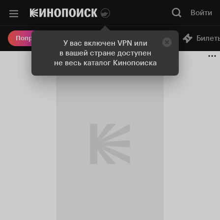
Войти
Онлайн-кинотеатр
Билет
Попробовать Плюс
У вас включен VPN или
в вашей стране доступен
не весь каталог Кинопоиска