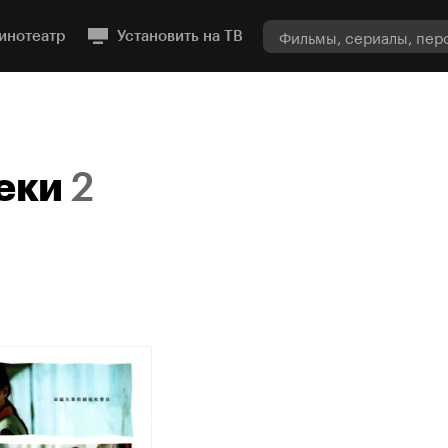
инотеатр
Установить на ТВ
еки
2