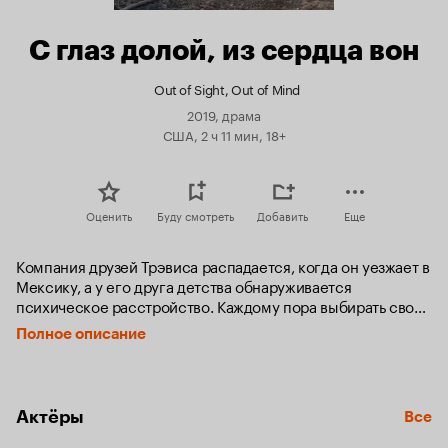
С глаз долой, из сердца вон
Out of Sight, Out of Mind
2019, драма
США, 2 ч 11 мин, 18+
Оценить
Буду смотреть
Добавить
Еще
Компания друзей Трэвиса распадается, когда он уезжает в 
Мексику, а у его друга детства обнаруживается 
психическое расстройство. Каждому пора выбирать свой 
путь. Пока Трэвис помогает социал-радикалам устроить 
Полное описание
мятеж, О’Брайен в маниакальном порыве становится 
знаменитым YouTube-блогером. Кейт ищет серьёзных 
отношений через онлайн-знакомства, а Локс отправляется 
в свой первый инди-рок тур.
Актёры
Все