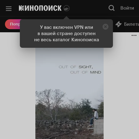
Войти
Онлайн-кинотеатр
Билет
Попробовать Плюс
У вас включен VPN или
в вашей стране доступен
не весь каталог Кинопоиска