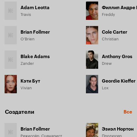
Adam Leotta
Филлип Андре 
Travis
Freddy
Brian Follmer
Cole Carter
O'Brien
Christian
Blake Adams
Anthony Gros
Zander
Drew
Кэти Бут
Geordie Kieffer
Vivian
Lox
Создатели
Все
Brian Follmer
Эзиэл Нортон
Режиссёр, Сценарист
Продюсер