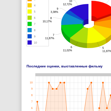
10
12,72%
4
9
5
3,38%
6
8
10,17%
7
8
7
9
11,87%
10
6
5
11,02%
11,87
Последние оценки, выставленные фильму
10
9
8
7
6