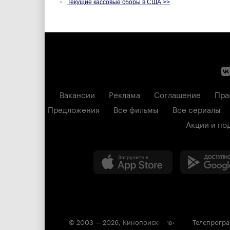
Текущие кассовые сборы в США >>
Вакансии
Реклама
Соглашение
Пра
Предложения
Все фильмы
Все сериалы
Акции и по
© 2003 —
2026
,
Кинопоиск
Телепрогр
18
+