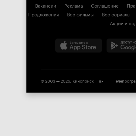
Вакансии
Реклама
Соглашение
Пра
Предложения
Все фильмы
Все сериалы
Акции и по
© 2003 —
2026
,
Кинопоиск
Телепрогр
18
+