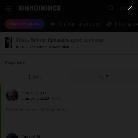
Войти
Онлайн-кинотеатр
Билеты в 
Смотреть кино
Убить Билла: Кровавое дело целиком
Kill Bill: The Whole Bloody Affair
2004
Рецензии
7
7
100%
жюльвьерн
6 августа 2023
02:08
Кровь за кровь; честь за честь
...
DimaKIN