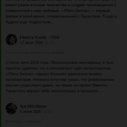
имеет рамок в плане творчества и создаёт произведения с
невероятной к ним любовью. «Убить Билла» — первый
фильм в моей жизни, познакомивший с Тарантино. Тогда я,
будучи ещё подростком,...
Никита Конев - 7004
17 июня 2026
11:12
Заклинатель змей и его змейки
Стояло лето 2026 года. Просматривая киноафишу, я был
приятно удивлен, что в кинотеатрах идёт ретроспектива
«Убить Билла», однако большее удивление вызвал
хронометраж. Немного погуглив, узнал, что режиссерская
версия существует давно, но права на проект Квентин
Тарантино вернул себе окончательно в прошлом...
Ilya Mitrofanov
6 июня 2026
19:15
Баллада о невесте