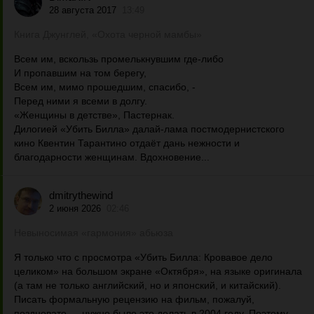
28 августа 2017
13:49
Книга Джунглей, «Охота черной мамбы»
Всем им, вскользь промелькнувшим где-либо
И пропавшим на том берегу,
Всем им, мимо прошедшим, спасибо, -
Перед ними я всеми в долгу.
«Женщины в детстве», Пастернак.
Дилогией «Убить Билла» далай-лама постмодернистского
кино Квентин Тарантино отдаёт дань нежности и
благодарности женщинам. Вдохновение...
dmitrythewind
2 июня 2026
02:46
Невыносимая «гармония» абьюза
Я только что с просмотра «Убить Билла: Кровавое дело
целиком» на большом экране «Октября», на языке оригинала
(а там не только английский, но и японский, и китайский).
Писать формальную рецензию на фильм, пожалуй,
поздновато — нужно было это делать в 2004 году. Поэтому