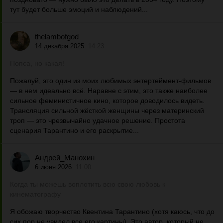
тут будет больше эмоций и наблюдений...
thelambofgod
14 декабря 2025
14:23
Попса, но какая!
Пожалуй, это один из моих любимых энтертеймент-фильмов
— в нем идеально всё. Наравне с этим, это также наиболее
сильное феминистичное кино, которое доводилось видеть.
Трансляция сильной жёсткой женщины через материнский
троп — это чрезвычайно удачное решение. Простота
сценария Тарантино и его раскрытие...
Андрей_Манохин
6 июня 2026
11:00
Когда ты можешь воплотить всю свою любовь к
кинематографу
Я обожаю творчество Квентина Тарантино (хотя каюсь, что до
сих пор не увидел все его картины). Это автор, который не