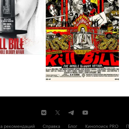
а рекомендаций
Справка
Блог
Кинопоиск PRO
П