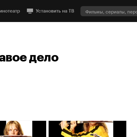
инотеатр
Установить на ТВ
авое дело