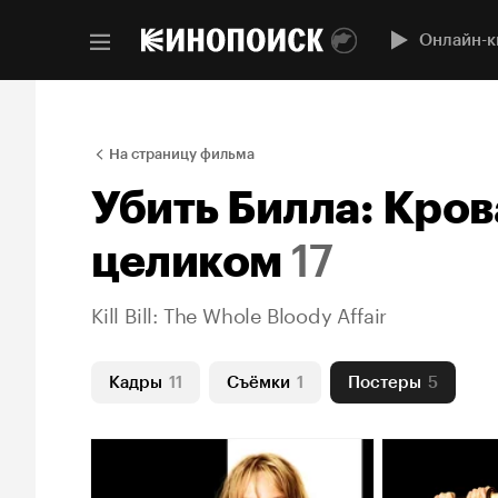
Онлайн-к
На страницу фильма
Убить Билла: Кров
целиком
17
Kill Bill: The Whole Bloody Affair
Кадры
11
Съёмки
1
Постеры
5