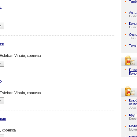
Твоё
а
Астр
Oddit
Коло
Gunc
Одис
The 
ев
Текс
/ Esteban Vihaio, хроника
Посл
Коло
о
/ Esteban Vihaio, хроника
Влюб
осме
Jeux 
Круш
квин
Deep
Мото
Motor
w, хроника