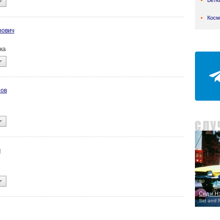
Ветк
Косм
рович
ика
нов
ч
Сид и Н
Sid and 