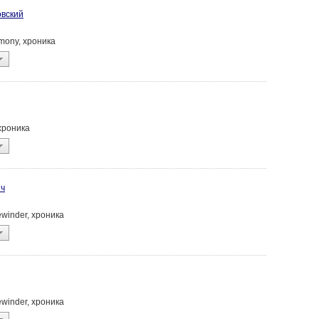
овский
rmony, хроника
 хроника
ич
ewinder, хроника
ewinder, хроника