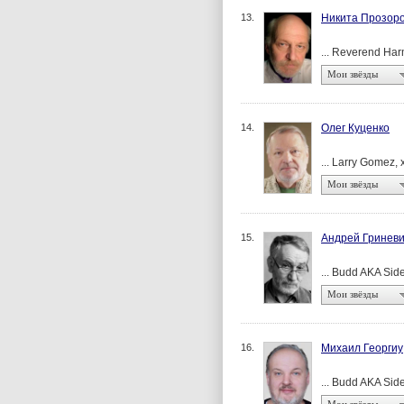
13.
Никита Прозор
... Reverend Ha
Мои звёзды
14.
Олег Куценко
... Larry Gomez,
Мои звёзды
15.
Андрей Гринев
... Budd AKA Sid
Мои звёзды
16.
Михаил Георгиу
... Budd AKA Sid