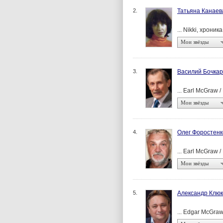
2.
Татьяна Канаев
... Nikki, хроника
Мои звёзды
3.
Василий Бочкар
... Earl McGraw 
Мои звёзды
4.
Олег Форостенк
... Earl McGraw 
Мои звёзды
5.
Александр Клю
... Edgar McGra