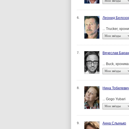
Мои звёзды
6.
Леонид Белозо
... Trucker, хрон
Мои звёзды
7.
Вячеслав Бара
... Buck, хроника
Мои звёзды
8.
Нина Тобилеви
... Gogo Yubari
Мои звёзды
9.
Анна Слынько