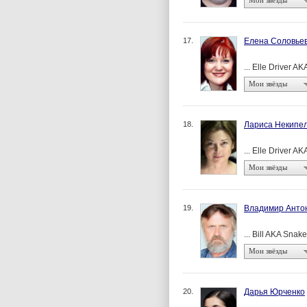
Мои звёзды
17.
Елена Соловье
... Elle Driver 
Мои звёзды
18.
Лариса Некипе
... Elle Driver 
Мои звёзды
19.
Владимир Анто
... Bill AKA Sna
Мои звёзды
20.
Дарья Юрченко