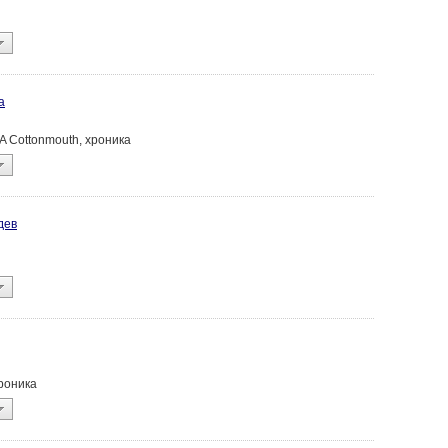
а
AKA Cottonmouth, хроника
дев
 хроника