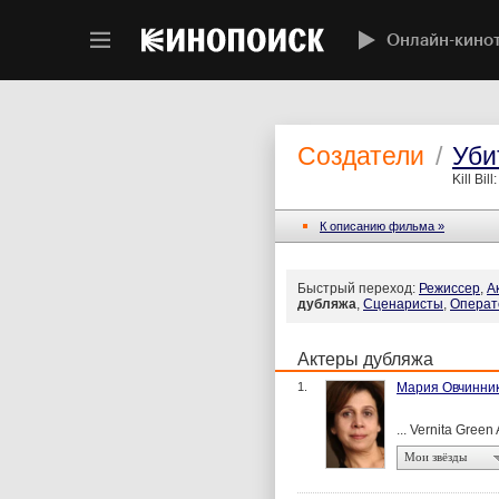
Онлайн-кино
Создатели
/
Уби
Kill Bil
К описанию фильма »
Быстрый переход:
Режиссер
,
А
дубляжа
,
Сценаристы
,
Операт
Актеры дубляжа
1.
Мария Овчинни
... Vernita Gre
Мои звёзды