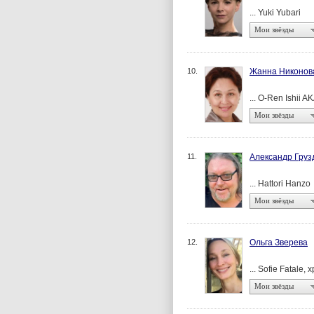
... Yuki Yubari
Мои звёзды
10.
Жанна Никонов
... O-Ren Ishii 
Мои звёзды
11.
Александр Груз
... Hattori Hanzo
Мои звёзды
12.
Ольга Зверева
... Sofie Fatale,
Мои звёзды