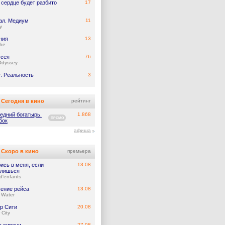
 сердце будет разбито
17
ал. Медиум
11
y
ния
13
he
сея
76
Odyssey
т. Реальность
3
Сегодня в кино
рейтинг
едний богатырь.
1.868
ПРОМО
бок
афиша
Скоро в кино
премьера
ись в меня, если
13.08
лишься
d'enfants
ение рейса
13.08
 Water
р Сити
20.08
 City
27.08