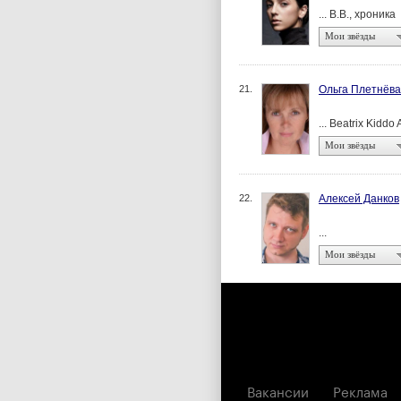
... B.B., хроника
Мои звёзды
21.
Ольга Плетнёва
... Beatrix Kid
Мои звёзды
22.
Алексей Данков
...
Мои звёзды
Вакансии
Реклама