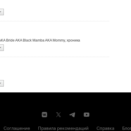
do AKA Bride AKA Black Mamba AKA Mommy, хроника
Соглашение
Правила рекомендаций
Справка
Бло