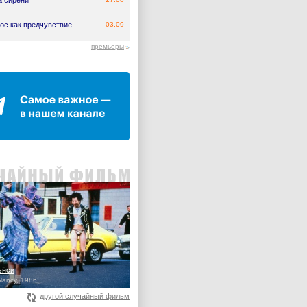
а сирени
ос как предчувствие
03.09
премьеры
энси
Nancy, 1986
другой случайный фильм