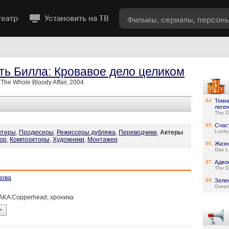
театр
Установить на ТВ
ть Билла: Кровавое дело целиком
l: The Whole Bloody Affair, 2004
94.
Темн
леге
The D
95.
Счас
Lucky
ктеры
,
Продюсеры
,
Режиссеры дубляжа
,
Переводчики
,
Актеры
ор
,
Композиторы
,
Художники
,
Монтажер
96.
Жизн
Das L
97.
Адво
The D
кова
98.
Зеле
Green
en AKA Copperhead, хроника