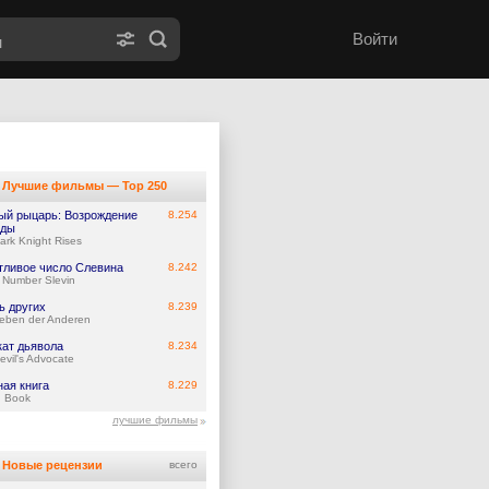
Войти
Лучшие фильмы — Top 250
ый рыцарь: Возрождение
8.254
нды
ark Knight Rises
тливое число Слевина
8.242
 Number Slevin
ь других
8.239
eben der Anderen
кат дьявола
8.234
evil's Advocate
ная книга
8.229
 Book
лучшие фильмы
Новые рецензии
всего