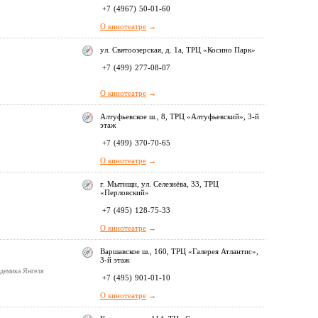
+7
(4967)
50-01-60
О кинотеатре
→
ул. Святоозерская, д. 1а, ТРЦ «Косино Парк»
+7
(499)
277-08-07
О кинотеатре
→
Алтуфьевское ш., 8, ТРЦ «Алтуфьевский», 3-й
этаж
+7
(499)
370-70-65
О кинотеатре
→
г. Мытищи, ул. Селезнёва, 33, ТРЦ
«Перловский»
+7
(495)
128-75-33
О кинотеатре
→
Варшавское ш., 160, ТРЦ «Галерея Атлантис»,
3-й этаж
адемика Янгеля
+7
(495)
901-01-10
О кинотеатре
→