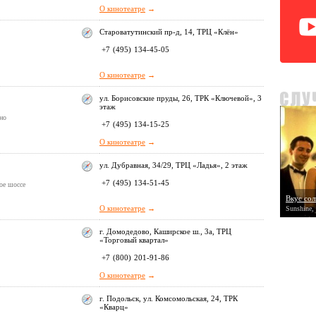
О кинотеатре
→
Староватутинский пр-д, 14, ТРЦ «Клён»
+7
(495)
134-45-05
О кинотеатре
→
ул. Борисовские пруды, 26, ТРК «Ключевой», 3
этаж
но
+7
(495)
134-15-25
О кинотеатре
→
ул. Дубравная, 34/29, ТРЦ «Ладья», 2 этаж
+7
(495)
134-51-45
ое шоссе
Вкус сол
О кинотеатре
→
Sunshine,
г. Домодедово, Каширское ш., 3а, ТРЦ
«Торговый квартал»
+7
(800)
201-91-86
О кинотеатре
→
г. Подольск, ул. Комсомольская, 24, ТРК
«Кварц»