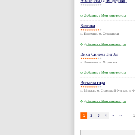
Атмосфера (Домодедово)
Добавить в Мои кинотеатры
Балтика
м. Планерная, м. Сходненская
Добавить в Мои кинотеатры
Вики Синема ЗигЗаг
м. Лианозово, м. Яхромская
Добавить в Мои кинотеатры
Времена года
м. Минская, м. Славянский бульвар, м. Ф
Добавить в Мои кинотеатры
1
2
3
4
»
»»
1