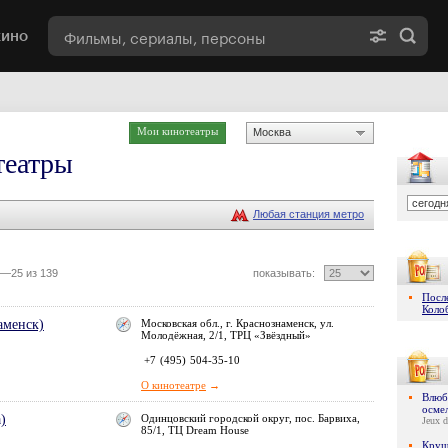
кино
Мои кинотеатры
Москва
театры
Любая станция метро
—25 из 139
показывать:
Посл
Коло
аменск)
Московская обл., г. Краснознаменск, ул.
Молодёжная, 2/1, ТРЦ «Звёздный»
+7
(495)
504-35-10
О кинотеатре
→
Влюби
осме
)
Одинцовский городской округ, пос. Барвиха,
Jeux d
85/1, ТЦ Dream House
Круш