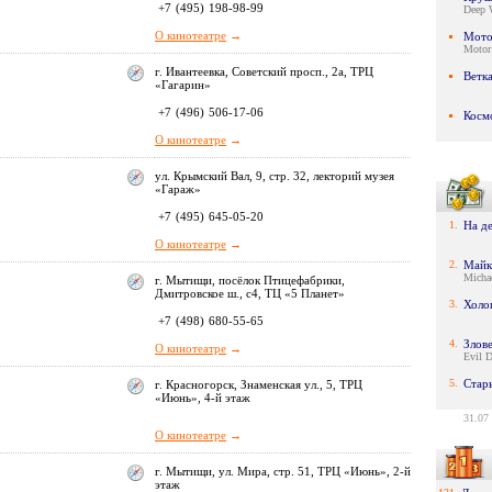
+7
(495)
198-98-99
Deep 
О кинотеатре
→
Мото
Motor
г. Ивантеевка, Советский просп., 2а, ТРЦ
Ветк
«Гагарин»
+7
(496)
506-17-06
Косм
О кинотеатре
→
ул. Крымский Вал, 9, стр. 32, лекторий музея
«Гараж»
+7
(495)
645-05-20
1.
На д
О кинотеатре
→
2.
Майк
Micha
г. Мытищи, посёлок Птицефабрики,
Дмитровское ш., с4, ТЦ «5 Планет»
3.
Холо
+7
(498)
680-55-65
4.
Злов
О кинотеатре
→
Evil 
5.
Стар
г. Красногорск, Знаменская ул., 5, ТРЦ
«Июнь», 4-й этаж
31.07
О кинотеатре
→
г. Мытищи, ул. Мира, стр. 51, ТРЦ «Июнь», 2-й
этаж