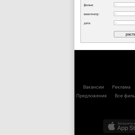
фильм:
кинотеатр:
дата:
Вакансии
Реклама
Предложения
Все фил