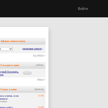
Войти
Афиша кинотеатров
расписание сеансов
»
вся афиша
Сегодня в кино
рейтинг
едний богатырь.
ПРОМО
бок
афиша
Скоро в кино
премьера
сь в меня, если
13.08
лишься
'enfants
ение рейса
13.08