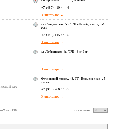
Каширское ш., 114, ТЦ «Солис»
+7
(495)
410-44-44
О кинотеатре
→
ул. Сходненская, 56, ТРЦ «Калейдоскоп», 3-й
этаж
+7
(495)
145-94-95
О кинотеатре
→
ул. Лобненская, 4а, ТРЦ «Зиг-Заг»
О кинотеатре
→
Кутузовский просп., 48, ТГ «Времена года», 5-
й этаж
илевский парк
+7
(925)
966-24-25
О кинотеатре
→
—25 из 139
показывать: