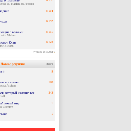
да о пианисте
8.157
enda del pianista sull'oceano
идение
8.154
ульев
8.152
ующий с волками
8.151
 with Wolves
зовут Кхан
8.149
me Is Khan
лучшие фильмы
Новые рецензии
всего
кой
5
ель проклятых
108
hearst Asylum
ек, который изменил всё
242
ball
ый новый мир
1
n sinsegye
erous
1