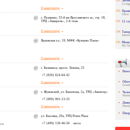
131.
Леген
La legg
О кинотеатре
→
132.
Прив
Ghost
г. Пушкино, 33-й км Ярославского ш., стр. 18,
ТРЦ «Акварель», 2-й этаж
133.
12 ст
О кинотеатре
→
134.
Танц
Dances
Ярцевская ул., 19, МФК «Кунцево Плаза»
135.
Меня 
My Na
О кинотеатре
→
г. Балашиха, просп. Ленина, 25
Непо
+7
(926)
624-64-42
Обит
О кинотеатре
→
Stone
г. Жуковский, ул. Баженова, 2а, ТРЦ «Авиатор»
Челов
Money
+7
(909)
901-13-33
Дивн
Meotji
О кинотеатре
→
Dang
ул. Каховка, 29а, ТРЦ Prime Plaza
+7
(499)
130-46-50
касса
кая