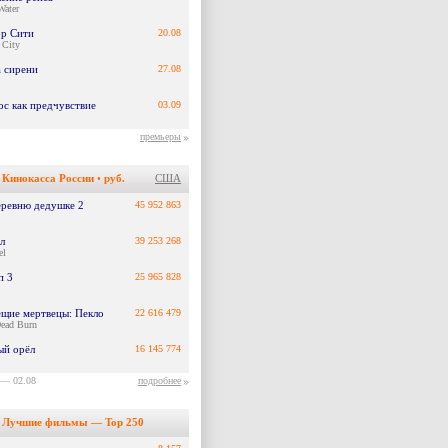
Water
р Сити
20.08
 City
а сирени
27.08
ос как предчувствие
03.09
премьеры
Кинокасса России
•
руб.
США
еревню дедушке 2
45 952 863
л
39 253 268
el
п 3
25 965 828
ещие мертвецы: Пекло
22 616 479
Dead Burn
ый орёл
16 145 774
 — 02.08
подробнее
Лучшие фильмы — Top 250