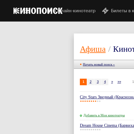
Онлайн-кинотеатр
Билеты в 
Афиша
/
Кино
Начать новый поиск »
1
2
3
4
»
»»
1
City Stars Зведный (Краснозн
Добавить в Мои кинотеатры
Dream House Cinema (Барвиха